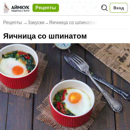
Рецепты
Вход
Рецепты
→
Закуски
→
Яичница со шпинатом
Яичница со шпинатом