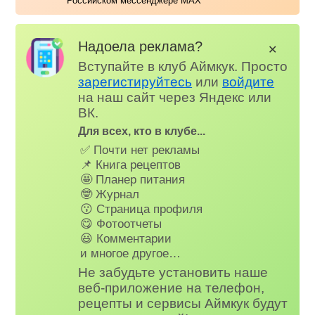
Российском мессенджере MAX
Надоела реклама?
✕
Вступайте в клуб Аймкук. Просто
зарегистируйтесь
или
войдите
на наш сайт через Яндекс или
ВК.
Для всех, кто в клубе...
✅ Почти нет рекламы
📌 Книга рецептов
🤩 Планер питания
🤓 Журнал
😗 Страница профиля
😋 Фотоотчеты
😃 Комментарии
и многое другое…
Не забудьте установить наше
веб-приложение на телефон,
рецепты и сервисы Аймкук будут