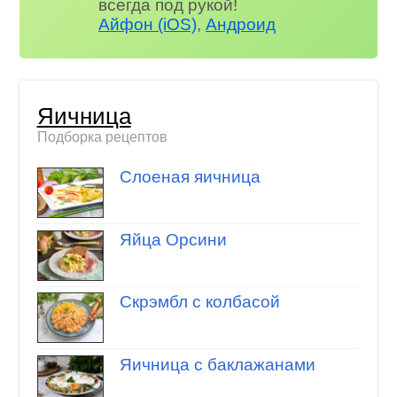
всегда под рукой!
Айфон (iOS)
,
Андроид
Яичница
Подборка рецептов
Слоеная яичница
Яйца Орсини
Скрэмбл с колбасой
Яичница с баклажанами