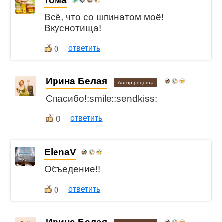
тома
Всё, что со шпинатом моё!
Вкуснотища!
ответить
0
Ирина Белая
Автор рецепта
Спасибо!:smile::sendkiss:
0
ответить
ElenaV
Объедение!!
ответить
0
Ирина Белая