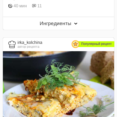
40 мин
11
Ингредиенты
irka_kolchina
Популярный рецепт
автор рецепта