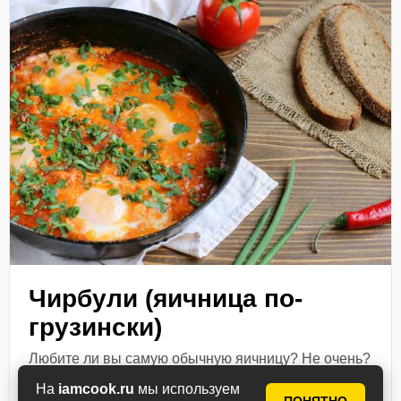
Чирбули (яичница по-
грузински)
Любите ли вы самую обычную яичницу? Не очень?
И я тоже. Но яичница яичнице рознь, особенно
На
iamcook.ru
мы используем
когда, кроме яиц, в этом блюде много соуса из