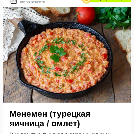
автор рецепта
Менемен (турецкая
яичница / омлет)
Готовим вкусную яичницу-омлет по-турецки с