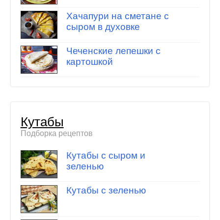
Хачапури на сметане с
сыром в духовке
Чеченские лепешки с
картошкой
Кутабы
Подборка рецептов
Кутабы с сыром и
зеленью
Кутабы с зеленью