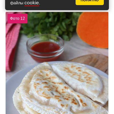
Вот и всё, кутабы с тыквой по-азербайджански
ПОНЯТНО
cookie
файлы
.
готовы, можно подавать на стол.
Фото 12