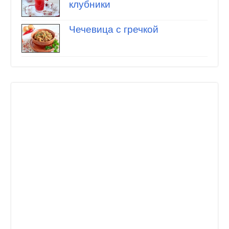
клубники
Чечевица с гречкой