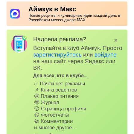
Аймкук в Макс
Новые рецепты и кулинарные идеи каждый день в
Российском мессенджере MAX
Надоела реклама?
✕
Вступайте в клуб Аймкук. Просто
зарегистируйтесь
или
войдите
на наш сайт через Яндекс или
ВК.
Для всех, кто в клубе...
✅ Почти нет рекламы
📌 Книга рецептов
🤩 Планер питания
🤓 Журнал
😗 Страница профиля
😋 Фотоотчеты
😃 Комментарии
и многое другое…