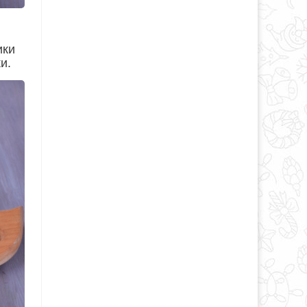
ики
и.