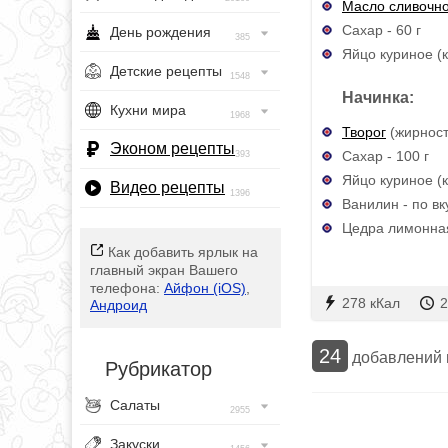
Масло сливочн
Сахар - 60 г
День рождения
385
Яйцо куриное (к
Детские рецепты
1548
Начинка:
Кухни мира
1968
Творог
(жирност
Эконом рецепты
Сахар - 100 г
393
Яйцо куриное (к
Видео рецепты
1396
Ванилин - по вк
Цедра лимонная 
Как добавить ярлык на
главный экран Вашего
телефона:
Айфон (iOS)
,
278 кКал
2
Андроид
24
добавлений
Рубрикатор
Салаты
2955
Закуски