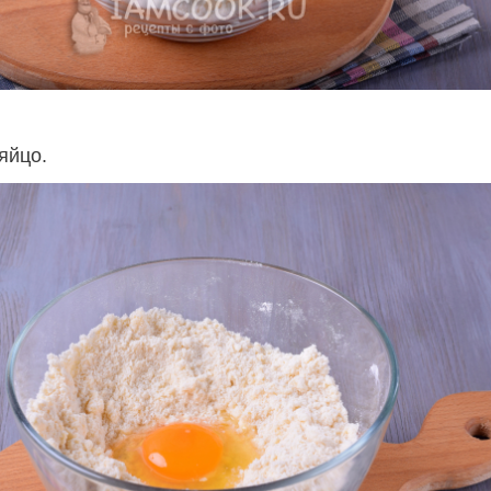
яйцо.