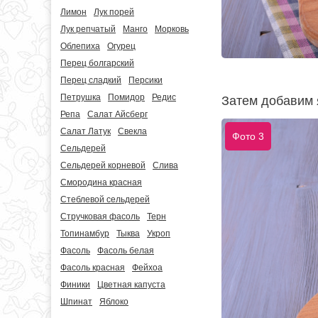
Лимон
Лук порей
Лук репчатый
Манго
Морковь
Облепиха
Огурец
Перец болгарский
Перец сладкий
Персики
Петрушка
Помидор
Редис
Затем добавим 
Репа
Салат Айсберг
Салат Латук
Свекла
Фото 3
Сельдерей
Сельдерей корневой
Слива
Смородина красная
Стеблевой сельдерей
Стручковая фасоль
Терн
Топинамбур
Тыква
Укроп
Фасоль
Фасоль белая
Фасоль красная
Фейхоа
Финики
Цветная капуста
Шпинат
Яблоко