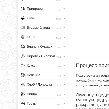
1456
Приправы
320
Супы
1083
Вторые блюда
4682
Каши
1543
Блины / Оладьи
965
Пироги / Пирожки
2134
Процесс при
Кексы
563
Печенье
Подготовим ингредие
728
понадобится холодно
Хлеб / Лепешки
холодильнике до ну
433
Пицца
Лимонную цедру
260
сушеную цедру и
Торты
раскрылся, а в
801