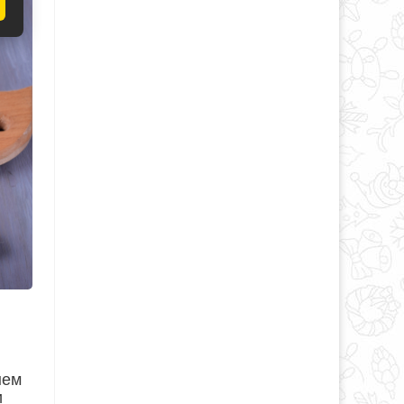
нем
и