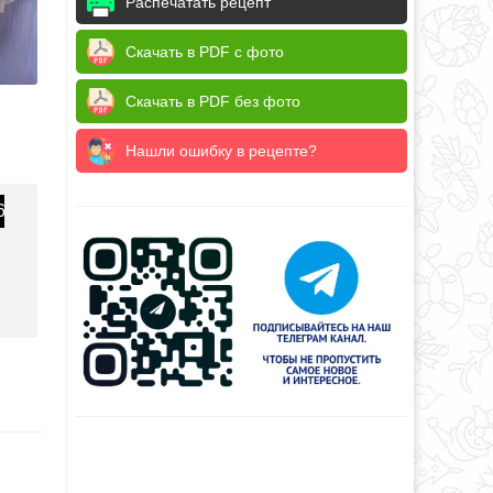
Распечатать рецепт
Скачать в PDF с фото
Скачать в PDF без фото
Нашли ошибку в рецепте?
6