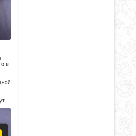
и
го в
дной
ут.