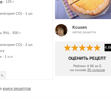
ое
- 125 г
атегория СО) - 1 шт.
Kcuxen
автор рецепта
ь 9%) - 500 г
атегория СО) - 2 шт.
4.8
усу
- 1 ч.л.
ОЦЕНИТЬ РЕЦЕПТ
Рейтинг
4.86
из
5
на основе
35
голосов
 ч.
 в
книги рецептов