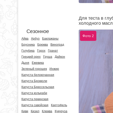
Для теста в глу
холодного масл
Сезонное
Фото 2
Айва
Арбуз
Баклажаны
Брусника
Брюква
Виноград
Голубика
Горох
Гранат
Грецкий орех
Груша
Дайкон
Дыня
Ежевика
Зеленый горошек
Инжир
Капуста белокочанная
Капуста Брокколи
Капуста Брюссельская
Капуста кольраби
Капуста пекинская
Капуста савойская
Картофель
Киви
Кизил
Клюква
Кукуруза