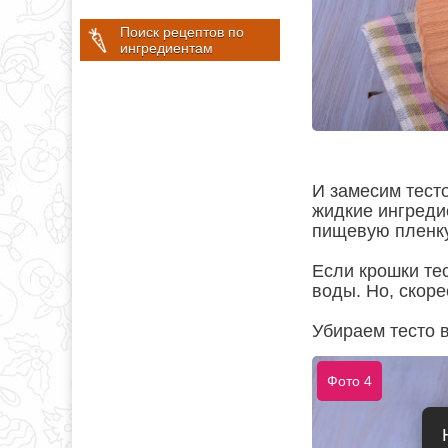
Поиск рецептов по
ингредиентам
И замесим тесто
жидкие ингреди
пищевую пленку
Если крошки тес
воды. Но, скоре
Убираем тесто в
Фото 4