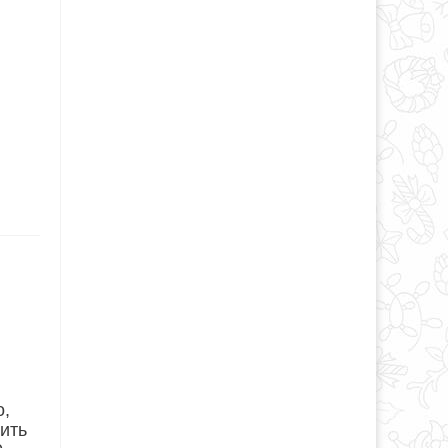
о,
ить