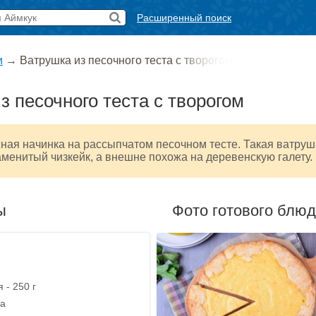
Расширенный поиск
и
→
Ватрушка из песочного теста с творогом
з песочного теста с творогом
ая начинка на рассыпчатом песочном тесте. Такая ватруш
менитый чизкейк, а внешне похожа на деревенскую галету.
ы
Фото готового блю
 - 250 г
ка