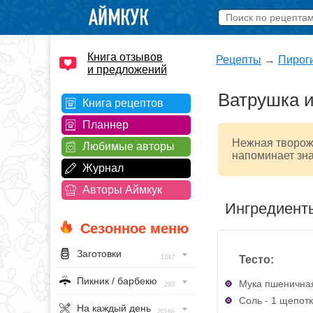
Книга отзывов
Рецепты
→
Пирог
и предложений
Ватрушка и
Книга рецептов
Планнер
Нежная творожн
Любимые авторы
напоминает зна
Журнал
Авторы Аймкук
Ингредиент
Сезонное меню
Заготовки
Тесто:
1347
Пикник / барбекю
Мука пшеничная
293
Соль - 1 щепот
На каждый день
20160