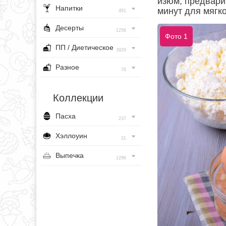
изюм, предвари
Напитки
минут для мягко
491
Десерты
1256
Фото 1
ПП / Диетическое
3929
Разное
76
Коллекции
Пасха
237
Хэллоуин
31
Выпечка
1296