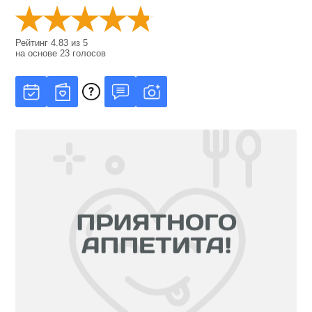
Рейтинг
4.83
из
5
на основе
23
голосов