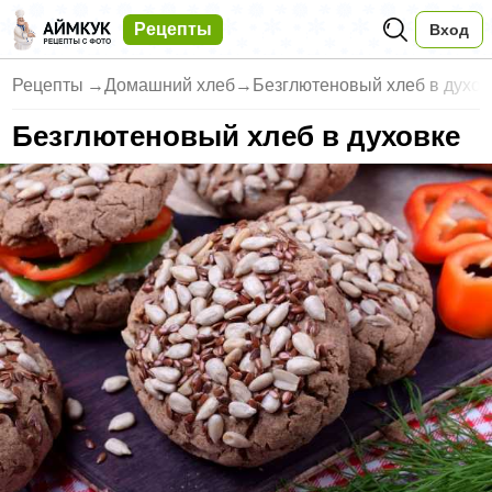
Рецепты
Вход
Рецепты
→
Домашний хлеб
→
Безглютеновый хлеб в духов
Безглютеновый хлеб в духовке