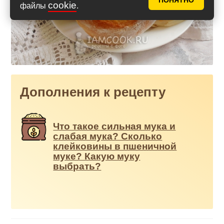
ПОНЯТНО
cookie
файлы
.
Дополнения к рецепту
Что такое сильная мука и
слабая мука? Сколько
клейковины в пшеничной
муке? Какую муку
выбрать?