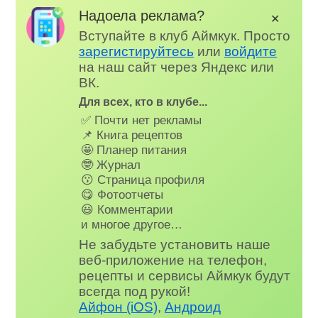
Надоела реклама?
✕
Вступайте в клуб Аймкук. Просто
зарегистируйтесь
или
войдите
на наш сайт через Яндекс или
ВК.
Для всех, кто в клубе...
✅ Почти нет рекламы
📌 Книга рецептов
🤩 Планер питания
🤓 Журнал
😗 Страница профиля
😋 Фотоотчеты
😃 Комментарии
и многое другое…
Не забудьте установить наше
веб-приложение на телефон,
рецепты и сервисы Аймкук будут
всегда под рукой!
Айфон (iOS)
,
Андроид