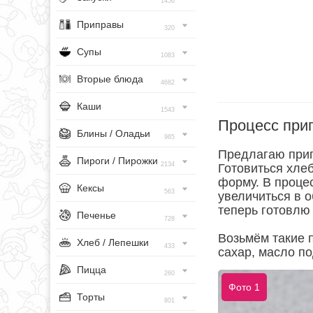
1456
Приправы
320
Супы
1083
Вторые блюда
4682
Каши
1543
Процесс при
Блины / Оладьи
965
Предлагаю приг
Пироги / Пирожки
2134
Готовиться хле
форму. В проце
Кексы
563
увеличиться в о
теперь готовлю 
Печенье
728
Возьмём такие п
Хлеб / Лепешки
433
сахар, масло п
Пицца
260
Фото 1
Торты
801