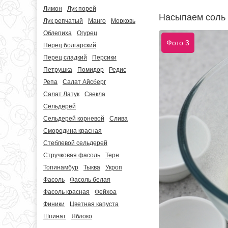
Лимон
Лук порей
Насыпаем соль 
Лук репчатый
Манго
Морковь
Облепиха
Огурец
Фото 3
Перец болгарский
Перец сладкий
Персики
Петрушка
Помидор
Редис
Репа
Салат Айсберг
Салат Латук
Свекла
Сельдерей
Сельдерей корневой
Слива
Смородина красная
Стеблевой сельдерей
Стручковая фасоль
Терн
Топинамбур
Тыква
Укроп
Фасоль
Фасоль белая
Фасоль красная
Фейхоа
Финики
Цветная капуста
Шпинат
Яблоко