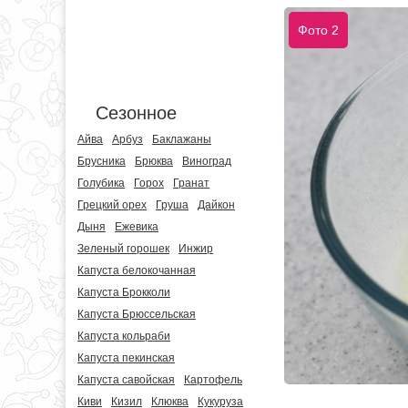
Фото 2
Сезонное
Айва
Арбуз
Баклажаны
Брусника
Брюква
Виноград
Голубика
Горох
Гранат
Грецкий орех
Груша
Дайкон
Дыня
Ежевика
Зеленый горошек
Инжир
Капуста белокочанная
Капуста Брокколи
Капуста Брюссельская
Капуста кольраби
Капуста пекинская
Капуста савойская
Картофель
Киви
Кизил
Клюква
Кукуруза