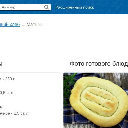
Расширенный поиск
ний хлеб
→
Матнакаш
ы
Фото готового блю
 - 250 г
,5 ч. л.
л.
ное - 1,5 ст. л.