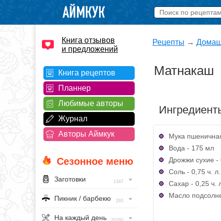
Книга отзывов
Рецепты
→
Домаш
и предложений
Матнакаш
Книга рецептов
Планнер
Любимые авторы
Ингредиент
Журнал
Авторы Аймкук
Мука пшеничная
Вода - 175 мл
Дрожжи сухие - 0
Сезонное меню
Соль - 0,75 ч. л.
Заготовки
1347
Сахар - 0,25 ч. 
Масло подсолнеч
Пикник / барбекю
293
На каждый день
20160