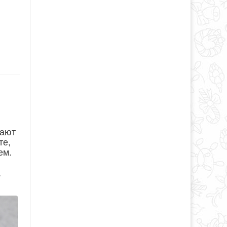
дают
те,
ем.
,