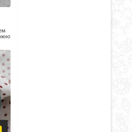
ем
ожно