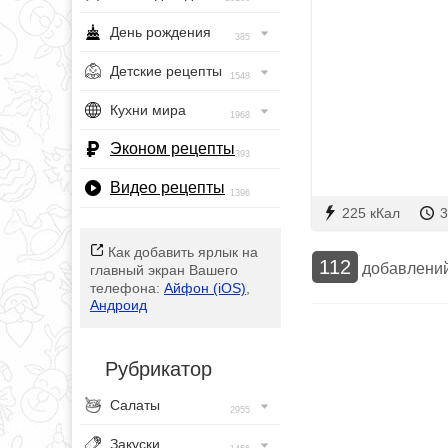
День рождения
385
Детские рецепты
1548
Кухни мира
1968
Эконом рецепты
393
Видео рецепты
1396
225 кКал
3
Как добавить ярлык на
112
добавлени
главный экран Вашего
телефона:
Айфон (iOS)
,
Андроид
Рубрикатор
Салаты
2955
Закуски