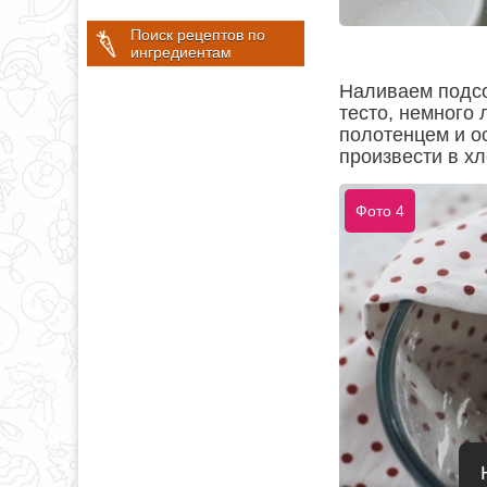
Поиск рецептов по
ингредиентам
Наливаем подсо
тесто, немного
полотенцем и о
произвести в хл
Фото 4