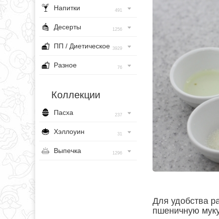
Напитки
491
Десерты
1256
ПП / Диетическое
3929
Разное
76
Коллекции
Пасха
237
Хэллоуин
31
Выпечка
1296
Для удобства р
пшеничную муку