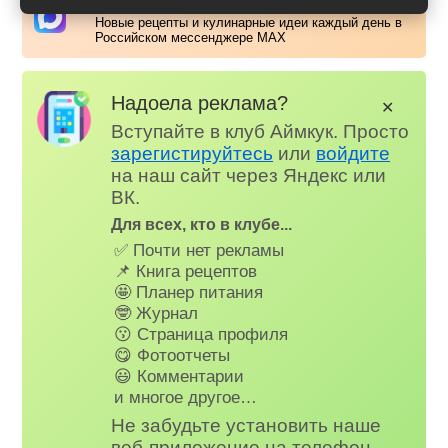
Аймкук в Макс
Новые рецепты и кулинарные идеи каждый день в
Российском мессенджере MAX
Надоела реклама?
✕
Вступайте в клуб Аймкук. Просто
зарегистируйтесь
или
войдите
на наш сайт через Яндекс или
ВК.
Для всех, кто в клубе...
✅ Почти нет рекламы
📌 Книга рецептов
🤩 Планер питания
🤓 Журнал
😗 Страница профиля
😋 Фотоотчеты
😃 Комментарии
и многое другое…
Не забудьте установить наше
веб-приложение на телефон,