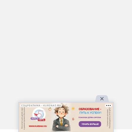
СОЦРЕКЛАМА • KURSNA5.RU