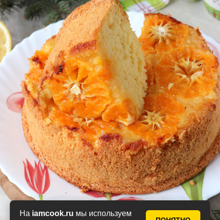
На
iamcook.ru
мы используем