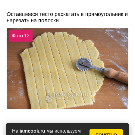
Оставшееся тесто раскатать в прямоугольник и
нарезать на полоски.
Фото 12
Аккуратно выложить полоски из теста поверх
На
iamcook.ru
мы используем
крема из рикотты в виде решетки.