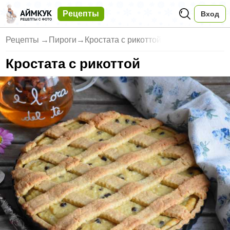
Рецепты
Вход
Рецепты
→
Пироги
→
Кростата с рикоттой
Кростата с рикоттой