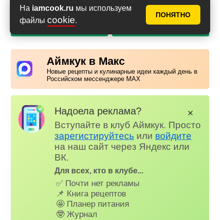
На
iamcook.ru
мы используем
ПОНЯТНО
cookie
файлы
.
PDF с фото
PDF без фото
Аймкук в Макс
Новые рецепты и кулинарные идеи каждый день в
Российском мессенджере MAX
Надоела реклама?
✕
Вступайте в клуб Аймкук. Просто
зарегистируйтесь
или
войдите
на наш сайт через Яндекс или
ВК.
Для всех, кто в клубе...
✅ Почти нет рекламы
📌 Книга рецептов
🤩 Планер питания
🤓 Журнал