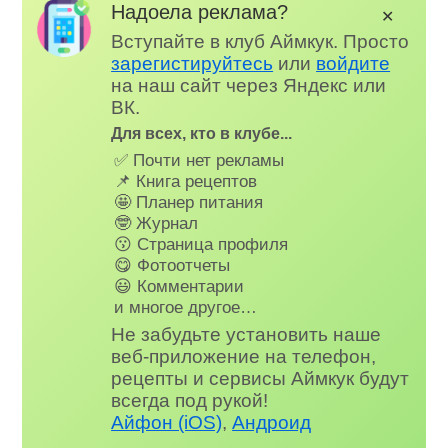
Надоела реклама?
✕
Вступайте в клуб Аймкук. Просто
зарегистируйтесь
или
войдите
на наш сайт через Яндекс или
ВК.
Для всех, кто в клубе...
✅ Почти нет рекламы
📌 Книга рецептов
🤩 Планер питания
🤓 Журнал
😗 Страница профиля
😋 Фотоотчеты
😃 Комментарии
и многое другое…
Не забудьте установить наше
веб-приложение на телефон,
рецепты и сервисы Аймкук будут
всегда под рукой!
Айфон (iOS)
,
Андроид