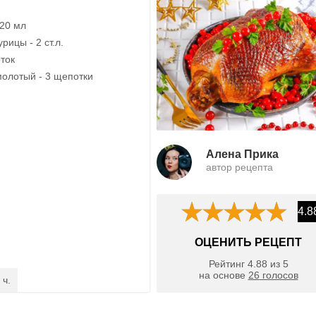
120 мл
рицы - 2 ст.л.
ток
олотый - 3 щепотки
Алена Прика
автор рецепта
4.8
ОЦЕНИТЬ РЕЦЕПТ
Рейтинг
4.88
из
5
на основе
26
голосов
 ч.