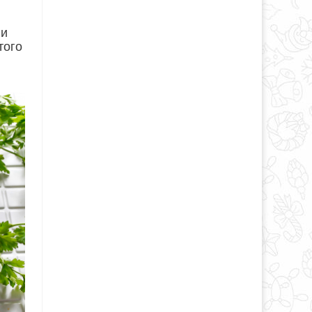
 и
того