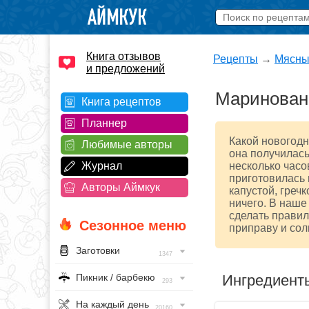
Книга отзывов
Рецепты
→
Мясны
и предложений
Маринованн
Книга рецептов
Планнер
Какой новогодн
Любимые авторы
она получилась
Журнал
несколько часо
приготовилась 
Авторы Аймкук
капустой, греч
ничего. В наше
сделать правил
Сезонное меню
приправу и сол
Заготовки
1347
Ингредиент
Пикник / барбекю
293
На каждый день
20160