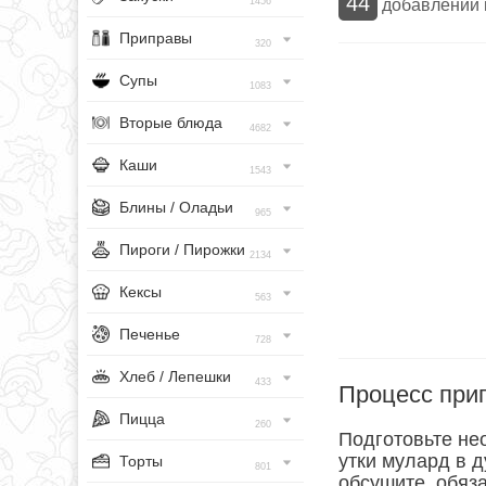
44
добавлений
1456
Приправы
320
Супы
1083
Вторые блюда
4682
Каши
1543
Блины / Оладьи
965
Пироги / Пирожки
2134
Кексы
563
Печенье
728
Хлеб / Лепешки
433
Процесс при
Пицца
260
Подготовьте не
утки мулард в д
Торты
801
обсушите, обяза