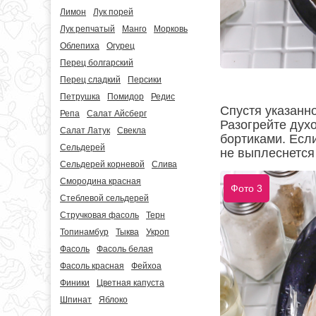
Лимон
Лук порей
Лук репчатый
Манго
Морковь
Облепиха
Огурец
Перец болгарский
Перец сладкий
Персики
Петрушка
Помидор
Редис
Спустя указанно
Репа
Салат Айсберг
Разогрейте дух
Салат Латук
Свекла
бортиками. Если
Сельдерей
не выплеснется
Сельдерей корневой
Слива
Смородина красная
Фото 3
Стеблевой сельдерей
Стручковая фасоль
Терн
Топинамбур
Тыква
Укроп
Фасоль
Фасоль белая
Фасоль красная
Фейхоа
Финики
Цветная капуста
Шпинат
Яблоко