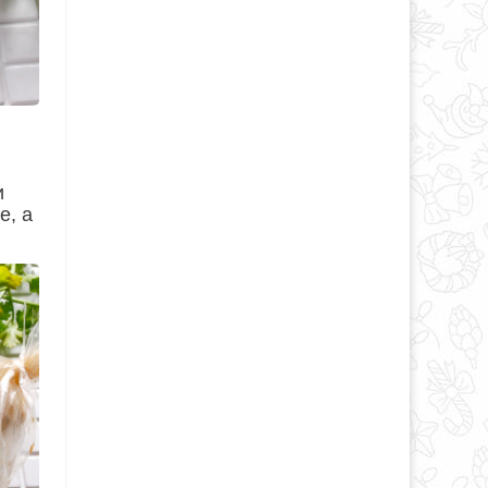
и
е, а