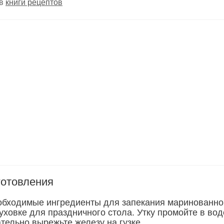
 в
книги рецептов
готовления
обходимые ингредиенты для запекания маринованно
уховке для праздничного стола. Утку промойте в вод
тельно вырежьте железу на гузке.