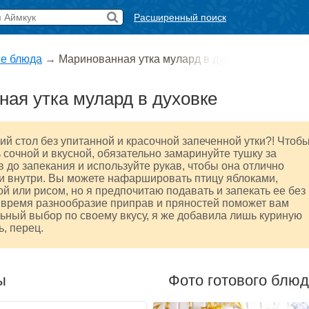
Расширенный поиск
е блюда
→
Маринованная утка мулард в дух
ая утка мулард в духовке
ий стол без упитанной и красочной запеченной утки?! Чтоб
 сочной и вкусной, обязательно замаринуйте тушку за
в до запекания и используйте рукав, чтобы она отлично
и внутри. Вы можете нафаршировать птицу яблоками,
кой или рисом, но я предпочитаю подавать и запекать ее без
 время разнообразие приправ и пряностей поможет вам
ьный выбор по своему вкусу, я же добавила лишь куриную
ь, перец.
ы
Фото готового блю