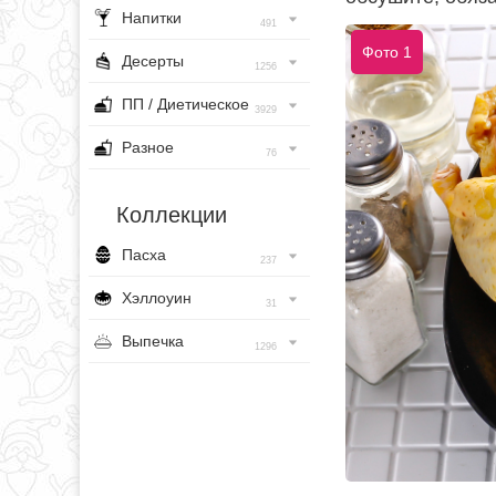
Напитки
491
Фото 1
Десерты
1256
ПП / Диетическое
3929
Разное
76
Коллекции
Пасха
237
Хэллоуин
31
Выпечка
1296