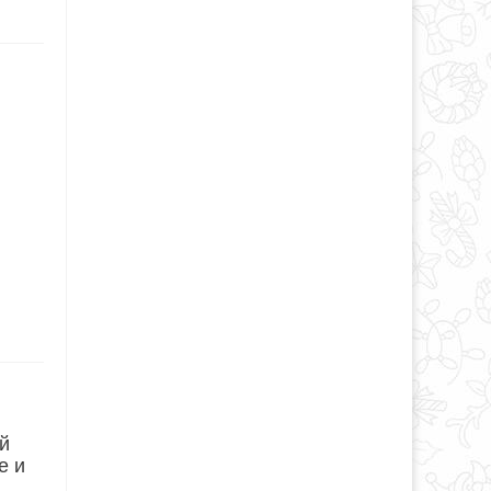
й
е и