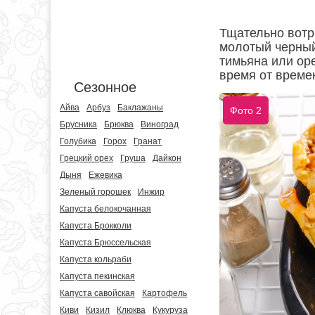
Тщательно вотри
молотый черный
тимьяна или оре
время от време
Сезонное
Айва
Арбуз
Баклажаны
Фото 2
Брусника
Брюква
Виноград
Голубика
Горох
Гранат
Грецкий орех
Груша
Дайкон
Дыня
Ежевика
Зеленый горошек
Инжир
Капуста белокочанная
Капуста Брокколи
Капуста Брюссельская
Капуста кольраби
Капуста пекинская
Капуста савойская
Картофель
Киви
Кизил
Клюква
Кукуруза