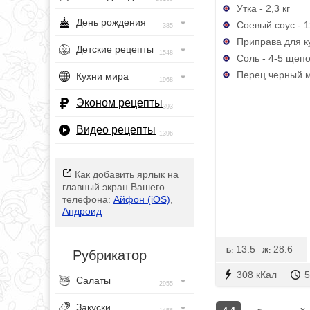
Утка - 2,3 кг
День рождения
Соевый соус - 
385
Приправа для ку
Детские рецепты
1548
Соль - 4-5 щепо
Перец черный м
Кухни мира
1968
Эконом рецепты
393
Видео рецепты
1396
Как добавить ярлык на
главный экран Вашего
телефона:
Айфон (iOS)
,
Андроид
13.5
28.6
Б:
Ж:
Рубрикатор
308 кКал
5
Салаты
2955
Закуски