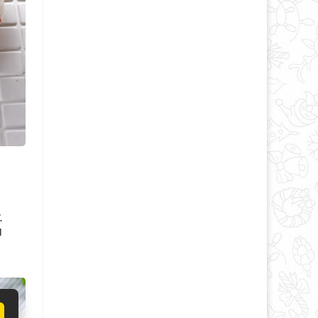
.
я
и