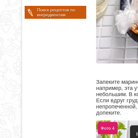
Поиск рецептов по
ингредиентам
Запеките марино
например, эта у
небольшим. В ко
Если вдруг груд
непропеченной,
допеките.
Фото 4