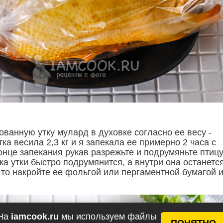
ванную утку мулард в духовке согласно ее весу -
тка весила 2,3 кг и я запекала ее примерно 2 часа с
нце запекания рукав разрежьте и подрумяньте птицу
ка утки быстро подрумянится, а внутри она останетс
 то накройте ее фольгой или пергаментной бумагой 
На
iamcook.ru
мы используем файлы
ПОНЯТНО