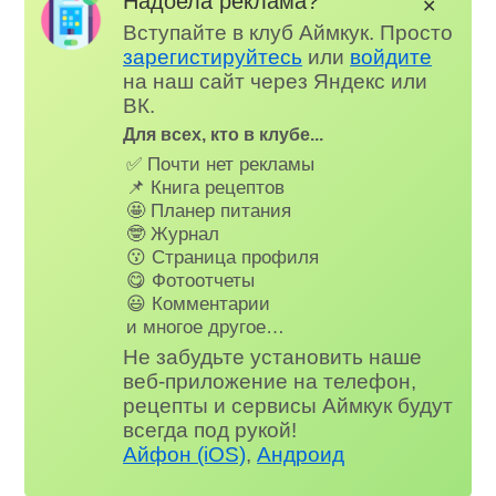
Надоела реклама?
✕
Вступайте в клуб Аймкук. Просто
зарегистируйтесь
или
войдите
на наш сайт через Яндекс или
ВК.
Для всех, кто в клубе...
✅ Почти нет рекламы
📌 Книга рецептов
🤩 Планер питания
🤓 Журнал
😗 Страница профиля
😋 Фотоотчеты
😃 Комментарии
и многое другое…
Не забудьте установить наше
веб-приложение на телефон,
рецепты и сервисы Аймкук будут
всегда под рукой!
Айфон (iOS)
,
Андроид