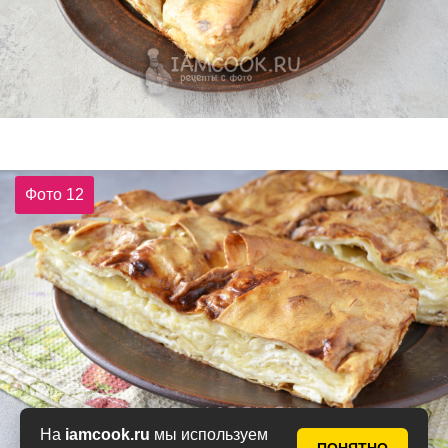
Фото 12
На
iamcook.ru
мы используем