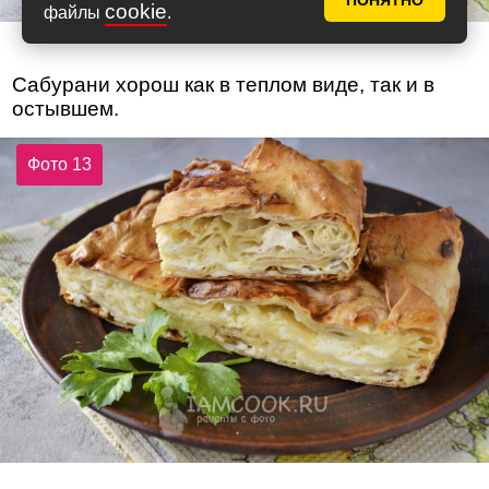
ПОНЯТНО
cookie
файлы
.
Сабурани хорош как в теплом виде, так и в
остывшем.
Фото 13