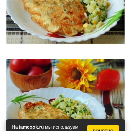
На
iamcook.ru
мы используем