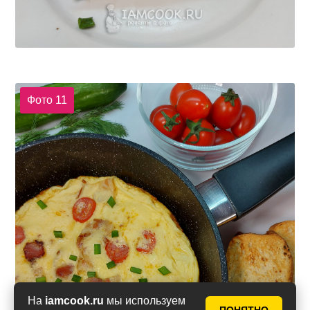
Фото 11
На
iamcook.ru
мы используем