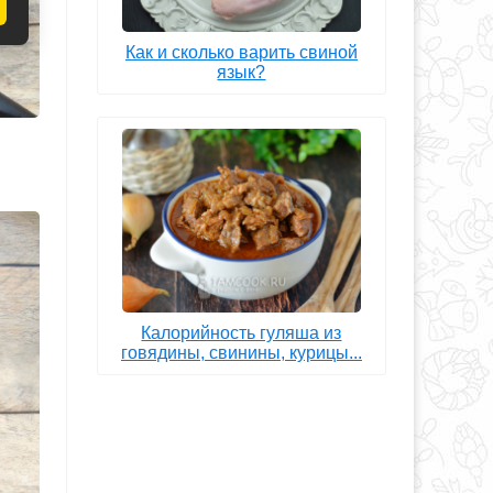
Как и сколько варить свиной
язык?
Калорийность гуляша из
говядины, свинины, курицы...