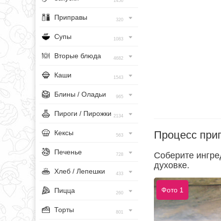
1456
Приправы
320
Супы
1083
Вторые блюда
4682
Каши
1543
Блины / Оладьи
965
Пироги / Пирожки
2134
Процесс при
Кексы
563
Печенье
Соберите ингре
728
духовке.
Хлеб / Лепешки
433
Фото 1
Пицца
260
Торты
801