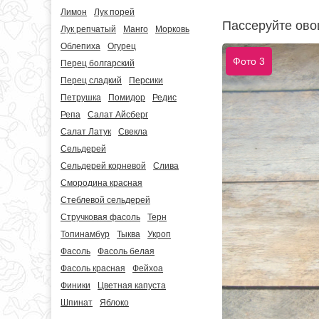
Лимон
Лук порей
Пассеруйте ово
Лук репчатый
Манго
Морковь
Облепиха
Огурец
Фото 3
Перец болгарский
Перец сладкий
Персики
Петрушка
Помидор
Редис
Репа
Салат Айсберг
Салат Латук
Свекла
Сельдерей
Сельдерей корневой
Слива
Смородина красная
Стеблевой сельдерей
Стручковая фасоль
Терн
Топинамбур
Тыква
Укроп
Фасоль
Фасоль белая
Фасоль красная
Фейхоа
Финики
Цветная капуста
Шпинат
Яблоко