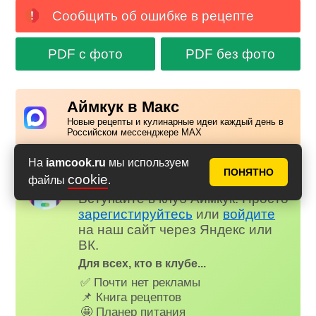
Сообщить об ошибке в рецепте
PDF с фото
PDF без фото
Аймкук в Макс
Новые рецепты и кулинарные идеи каждый день в
Российском мессенджере MAX
На
iamcook.ru
мы используем
ПОНЯТНО
Надоела реклама?
cookie
файлы
.
✕
Вступайте в клуб Аймкук. Просто
зарегистируйтесь
или
войдите
на наш сайт через Яндекс или
ВК.
Для всех, кто в клубе...
✅ Почти нет рекламы
📌 Книга рецептов
🤩 Планер питания