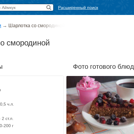
Расширенный поиск
и
→
Шарлотка со смородиной
со смородиной
ы
Фото готового блю
н
0,5 ч.л.
2 ст.л.
0-200 г