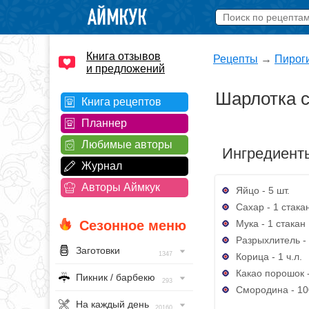
Книга отзывов
Рецепты
→
Пирог
и предложений
Шарлотка 
Книга рецептов
Планнер
Любимые авторы
Ингредиент
Журнал
Авторы Аймкук
Яйцо - 5 шт.
Сахар - 1 стака
Мука - 1 стакан
Сезонное меню
Разрыхлитель - 
Заготовки
1347
Корица - 1 ч.л.
Какао порошок - 
Пикник / барбекю
293
Смородина - 10
На каждый день
20160