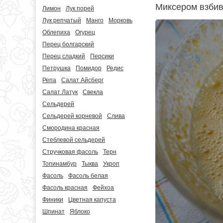
Миксером взбив
Лимон
Лук порей
Лук репчатый
Манго
Морковь
Облепиха
Огурец
Перец болгарский
Перец сладкий
Персики
Петрушка
Помидор
Редис
Репа
Салат Айсберг
Салат Латук
Свекла
Сельдерей
Сельдерей корневой
Слива
Смородина красная
Стеблевой сельдерей
Стручковая фасоль
Терн
Топинамбур
Тыква
Укроп
Фасоль
Фасоль белая
Фасоль красная
Фейхоа
Финики
Цветная капуста
Шпинат
Яблоко