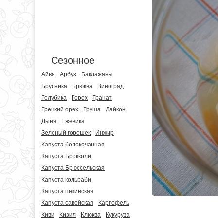
Сезонное
Айва
Арбуз
Баклажаны
Брусника
Брюква
Виноград
Голубика
Горох
Гранат
Грецкий орех
Груша
Дайкон
Дыня
Ежевика
Зеленый горошек
Инжир
Капуста белокочанная
Капуста Брокколи
Капуста Брюссельская
Капуста кольраби
Капуста пекинская
Капуста савойская
Картофель
Киви
Кизил
Клюква
Кукуруза