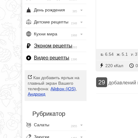
День рождения
385
Детские рецепты
1548
Кухни мира
1968
Эконом рецепты
393
6.54
5.1
3
Б:
Ж:
У:
Видео рецепты
1396
220 кКал
0
Как добавить ярлык на
29
добавлений
главный экран Вашего
телефона:
Айфон (iOS)
,
Андроид
Рубрикатор
Салаты
2955
Закуски