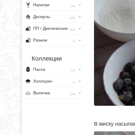
Напитки
491
Десерты
1256
ПП / Диетическое
3929
Разное
76
Коллекции
Пасха
237
Хэллоуин
31
Выпечка
1296
В миску насыпа