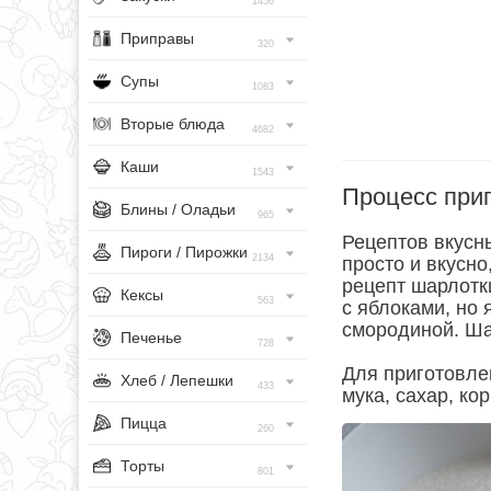
1456
Приправы
320
Супы
1083
Вторые блюда
4682
Каши
1543
Процесс при
Блины / Оладьи
965
Рецептов вкусны
Пироги / Пирожки
2134
просто и вкусно
рецепт шарлотк
Кексы
563
с яблоками, но
смородиной. Ша
Печенье
728
Для приготовле
Хлеб / Лепешки
433
мука, сахар, ко
Пицца
260
Торты
801