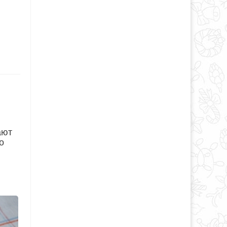
ают
о
,