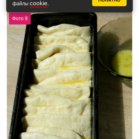
ПОНЯТНО
масло, выложить в форму для хлеба.
cookie
файлы
.
Фото 9