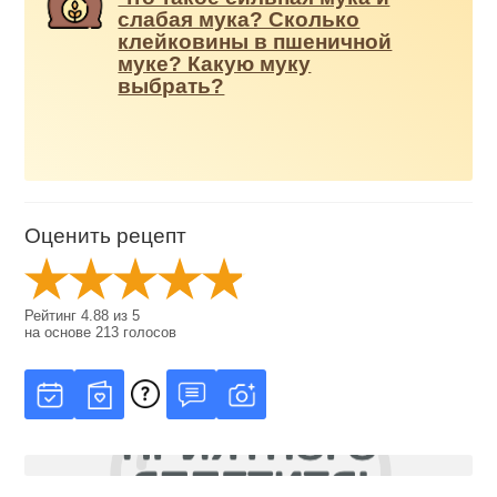
слабая мука? Сколько
клейковины в пшеничной
муке? Какую муку
выбрать?
Оценить рецепт
Рейтинг
4.88
из
5
на основе
213
голосов