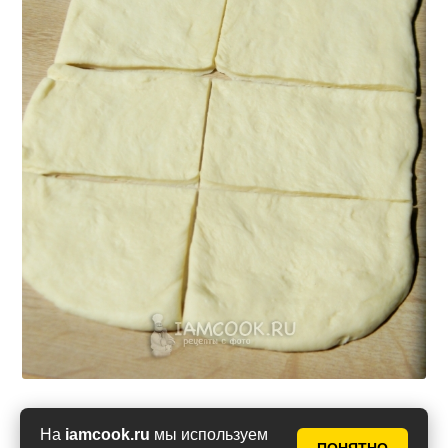
Обмакивая кусочек теста в растопленное
На
iamcook.ru
мы используем