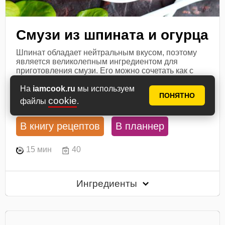
Смузи из шпината и огурца
Шпинат обладает нейтральным вкусом, поэтому
является великолепным ингредиентом для
приготовления смузи. Его можно сочетать как с
овощами, так и с...
На
iamcook.ru
мы используем
Посмотреть рецепт
ПОНЯТНО
cookie
файлы
.
В книгу рецептов
В планнер
15 мин
40
Ингредиенты