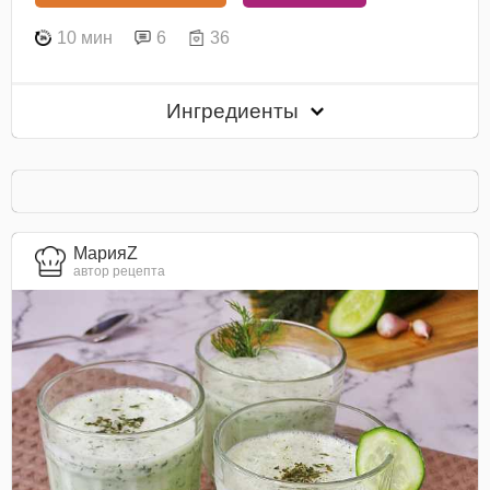
10 мин
6
36
Ингредиенты
МарияZ
автор рецепта