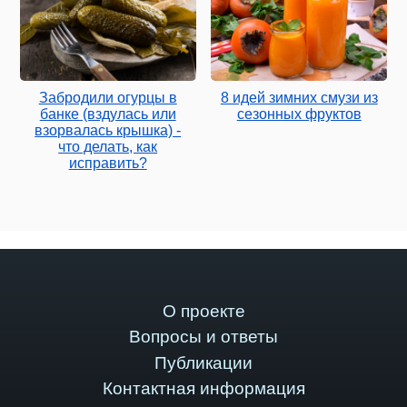
Забродили огурцы в
8 идей зимних смузи из
банке (вздулась или
сезонных фруктов
взорвалась крышка) -
что делать, как
исправить?
О проекте
Вопросы и ответы
Публикации
Контактная информация