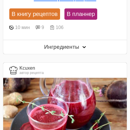
В книгу рецептов
В планнер
10 мин
9
106
Ингредиенты
Kcuxen
автор рецепта