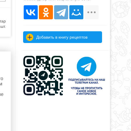
тар
шт.
Добавить в книгу рецептов
го
м
ые