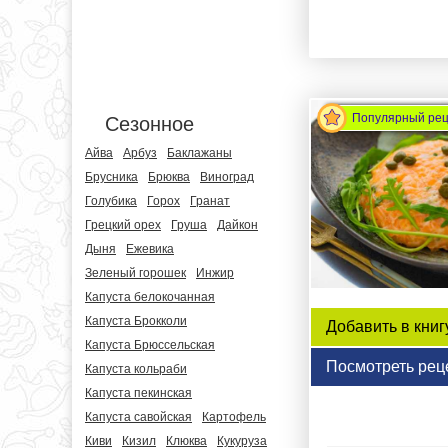
Популярный ре
Сезонное
Айва
Арбуз
Баклажаны
Брусника
Брюква
Виноград
Голубика
Горох
Гранат
Грецкий орех
Груша
Дайкон
Дыня
Ежевика
Зеленый горошек
Инжир
Капуста белокочанная
Капуста Брокколи
Добавить в книг
Капуста Брюссельская
Посмотреть рец
Капуста кольраби
Капуста пекинская
Капуста савойская
Картофель
Киви
Кизил
Клюква
Кукуруза