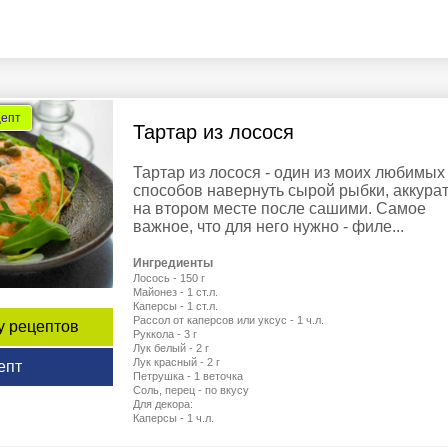
цепт
Тартар из лосося
Тартар из лосося - один из моих любимых
способов навернуть сырой рыбки, аккура
на втором месте после сашими. Самое
важное, что для него нужно - филе...
Ингредиенты
Лосось - 150 г
Майонез - 1 ст.л.
Каперсы - 1 ст.л.
Рассол от каперсов или уксус - 1 ч.л.
у рецептов
Руккола - 3 г
Лук белый - 2 г
Лук красный - 2 г
епт
Петрушка - 1 веточка
Соль, перец - по вкусу
Для декора:
Каперсы - 1 ч.л.