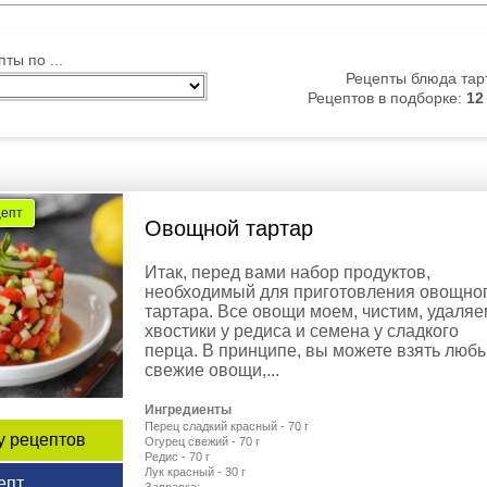
ты по ...
Рецепты блюда тар
Рецептов в подборке:
12
цепт
Овощной тартар
Итак, перед вами набор продуктов,
необходимый для приготовления овощно
тартара. Все овощи моем, чистим, удаляе
хвостики у редиса и семена у сладкого
перца. В принципе, вы можете взять люб
свежие овощи,...
Ингредиенты
Перец сладкий красный - 70 г
у рецептов
Огурец свежий - 70 г
Редис - 70 г
Лук красный - 30 г
епт