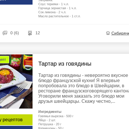
Заправка:
Соус терияки - 1 ч.л.
Горчица зернистая - 1 ч.л.
Сок лимона - 2 ч.л.
Масло растительное - 1 ст.л.
0 (6)
12
Сибиряч
цепт
Тартар из говядины
Тартар из говядины - невероятно вкусное
блюдо французской кухни! Я впервые
попробовала это блюдо в Швейцарии, в
ресторане французскоговорящего кантон
Уговорили меня заказать это блюдо мои
друзья швейцарцы. Скажу честно,...
Ингредиенты
Говяжья вырезка - 500 г
у рецептов
Яйцо - 2 шт.
Петрушка - 20 г
Корнишоны - 50 г