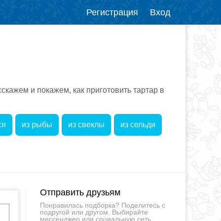
Регистрация
Вход
кажем и покажем, как приготовить тартар в
ся
из рыбы
из свеклы
из сельди
Отправить друзьям
Понравилась подборка? Поделитесь с
подругой или другом. Выбирайте
мессенджер или социальную сеть.