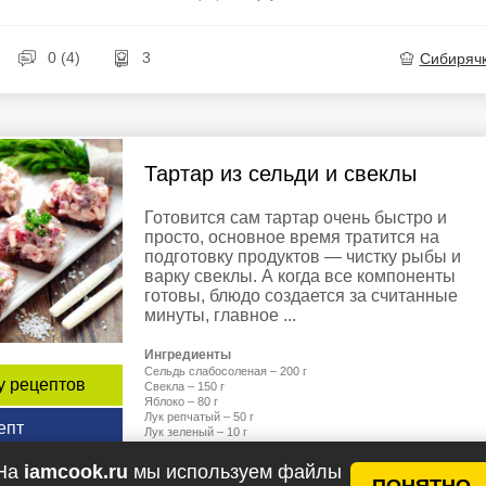
0 (4)
3
Сибиряч
Тартар из сельди и свеклы
Готовится сам тартар очень быстро и
просто, основное время тратится на
подготовку продуктов — чистку рыбы и
варку свеклы. А когда все компоненты
готовы, блюдо создается за считанные
минуты, главное ...
Ингредиенты
Сельдь слабосоленая – 200 г
у рецептов
Свекла – 150 г
Яблоко – 80 г
Лук репчатый – 50 г
епт
Лук зеленый – 10 г
Майонез – 2 ст.л.
Соль, перец – по вкусу
На
iamcook.ru
мы используем файлы
Черный хлеб – для подачи
ПОНЯТНО