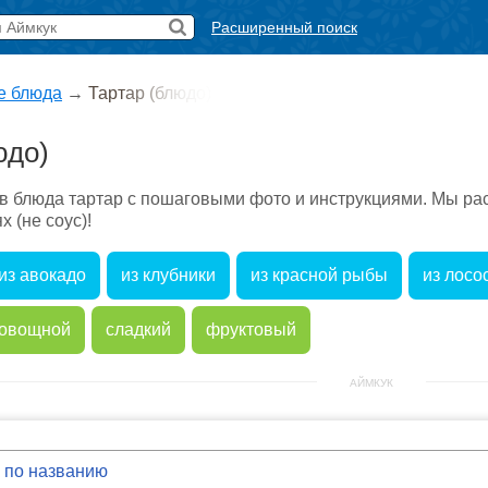
Расширенный поиск
е блюда
→
Тартар (блюдо)
юдо)
 блюда тартар с пошаговыми фото и инструкциями. Мы расс
 (не соус)!
из авокадо
из клубники
из красной рыбы
из лосо
овощной
сладкий
фруктовый
АЙМКУК