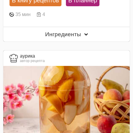
В книгу рецептов
В планнер
35 мин
4
Ингредиенты
aурика
автор рецепта