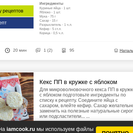
Ингредиенты
Куриные яйца - 1 шт.
у рецептов
Яблоко - 1 шт.
Мука - 75 г
Сахар - 15 г
епт
Разрыхлитель - 1 ч.л.
Кефир - 5 ст.л.
Корица - 0,5 ч.л.
20 мин
1 (2)
95
Натал
Кекс ПП в кружке с яблоком
Для микроволновочного кекса ПП в кружк
с яблоком подготовьте ингредиенты по
списку к рецепту. Соедините яйца с
сахаром, влейте кефир. Сахар желательн
заменить на полезные натуральные сиро
или подсластители... ...
Ингредиенты
На
iamcook.ru
мы используем файлы
Рисовая мука - 60 г
ПОНЯТНО