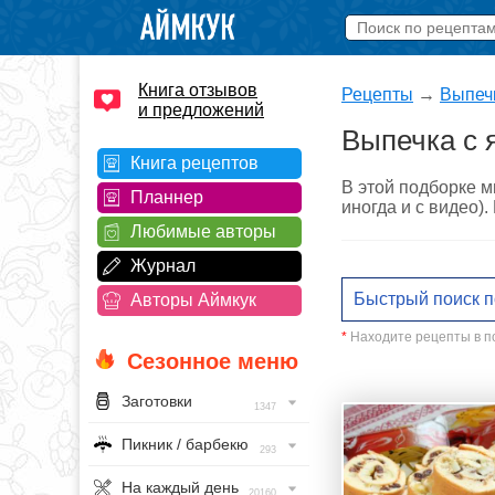
Книга отзывов
Рецепты
→
Выпеч
и предложений
Выпечка с 
Книга рецептов
В этой подборке м
Планнер
иногда и с видео)
Любимые авторы
Журнал
Авторы Аймкук
*
Находите рецепты в по
Сезонное меню
Заготовки
1347
Пикник / барбекю
293
На каждый день
20160