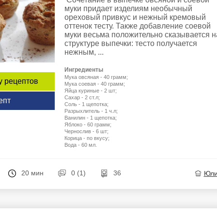
муки придает изделиям необычный
ореховый привкус и нежный кремовый
оттенок тесту. Также добавление соевой
муки весьма положительно сказывается н
структуре выпечки: тесто получается
нежным, ...
Ингредиенты
Мука овсяная - 40 грамм;
у рецептов
Мука соевая - 40 грамм;
Яйца куриные - 2 шт;
Сахар - 2 ст.л;
епт
Соль - 1 щепотка;
Разрыхлитель - 1 ч.л;
Ванилин - 1 щепотка;
Яблоко - 60 грамм;
Чернослив - 6 шт;
Корица - по вкусу;
Вода - 60 мл.
20 мин
0 (1)
36
Юл