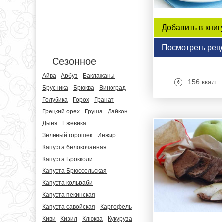
Добавить в книг
Посмотреть рец
Сезонное
Айва
Арбуз
Баклажаны
156 ккал
Брусника
Брюква
Виноград
Голубика
Горох
Гранат
Грецкий орех
Груша
Дайкон
Дыня
Ежевика
Зеленый горошек
Инжир
Капуста белокочанная
Капуста Брокколи
Капуста Брюссельская
Капуста кольраби
Капуста пекинская
Капуста савойская
Картофель
Киви
Кизил
Клюква
Кукуруза