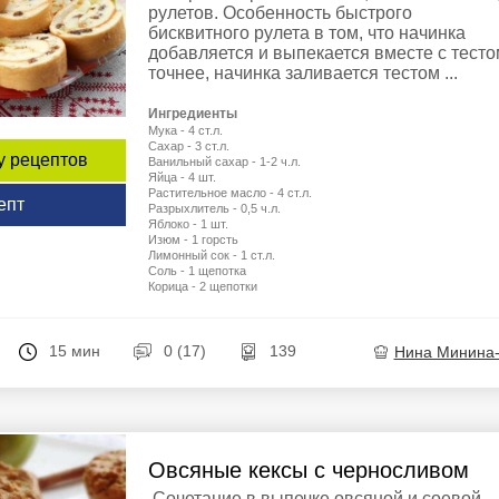
рулетов. Особенность быстрого
бисквитного рулета в том, что начинка
добавляется и выпекается вместе с тесто
точнее, начинка заливается тестом ...
Ингредиенты
Мука - 4 ст.л.
Сахар - 3 ст.л.
у рецептов
Ванильный сахар - 1-2 ч.л.
Яйца - 4 шт.
Растительное масло - 4 ст.л.
епт
Разрыхлитель - 0,5 ч.л.
Яблоко - 1 шт.
Изюм - 1 горсть
Лимонный сок - 1 ст.л.
Соль - 1 щепотка
Корица - 2 щепотки
15 мин
0 (17)
139
Нина Минина
Овсяные кексы с черносливом
Сочетание в выпечке овсяной и соевой