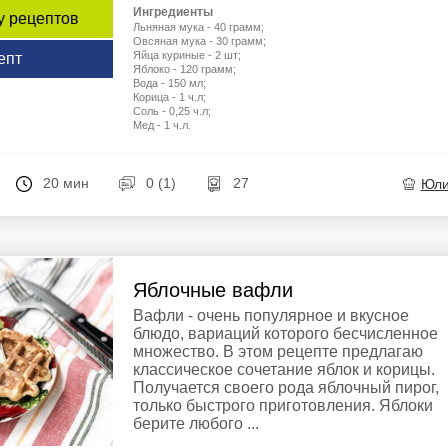
Ингредиенты
у рецептов
Льняная мука - 40 грамм;
Овсяная мука - 30 грамм;
Яйца куриные - 2 шт;
епт
Яблоко - 120 грамм;
Вода - 150 мл;
Корица - 1 ч.л;
Соль - 0,25 ч.л;
Мед - 1 ч.л.
20 мин
0 (1)
27
Юл
Яблочные вафли
Вафли - очень популярное и вкусное
блюдо, вариаций которого бесчисленное
множество. В этом рецепте предлагаю
классическое сочетание яблок и корицы.
Получается своего рода яблочный пирог,
только быстрого приготовления. Яблоки
берите любого ...