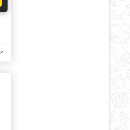
-Р
..