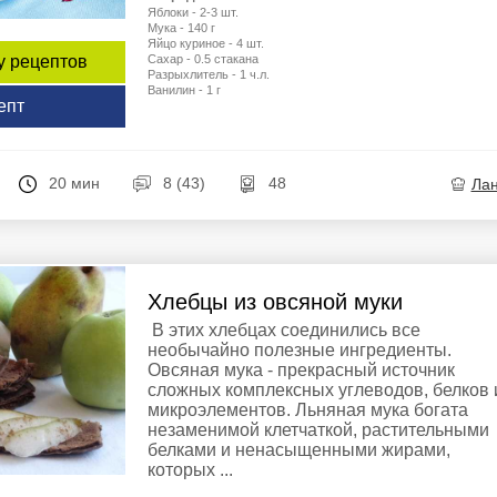
Яблоки - 2-3 шт.
Мука - 140 г
Яйцо куриное - 4 шт.
Сахар - 0.5 стакана
у рецептов
Разрыхлитель - 1 ч.л.
Ванилин - 1 г
епт
20 мин
8 (43)
48
Ла
Хлебцы из овсяной муки
В этих хлебцах соединились все
необычайно полезные ингредиенты.
Овсяная мука - прекрасный источник
сложных комплексных углеводов, белков 
микроэлементов. Льняная мука богата
незаменимой клетчаткой, растительными
белками и ненасыщенными жирами,
которых ...