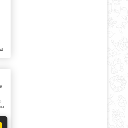
ья
е
о
пы