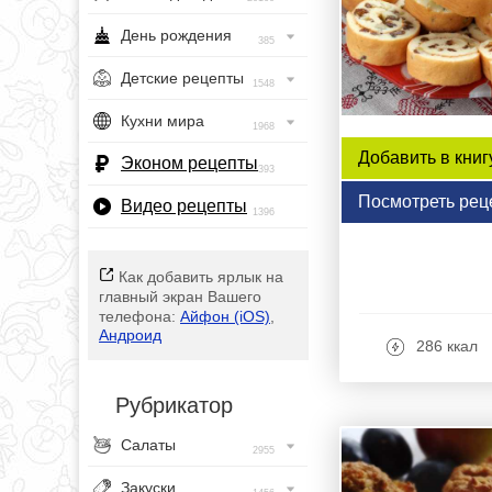
День рождения
385
Детские рецепты
1548
Кухни мира
1968
Добавить в книг
Эконом рецепты
393
Посмотреть рец
Видео рецепты
1396
Как добавить ярлык на
главный экран Вашего
телефона:
Айфон (iOS)
,
Андроид
286 ккал
Рубрикатор
Салаты
2955
Закуски