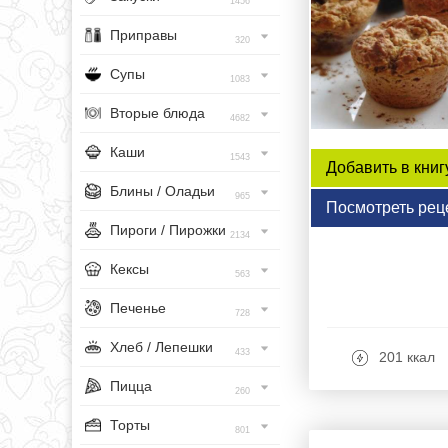
1456
Приправы
320
Супы
1083
Вторые блюда
4682
Каши
1543
Добавить в книг
Блины / Оладьи
965
Посмотреть рец
Пироги / Пирожки
2134
Кексы
563
Печенье
728
Хлеб / Лепешки
433
201 ккал
Пицца
260
Торты
801