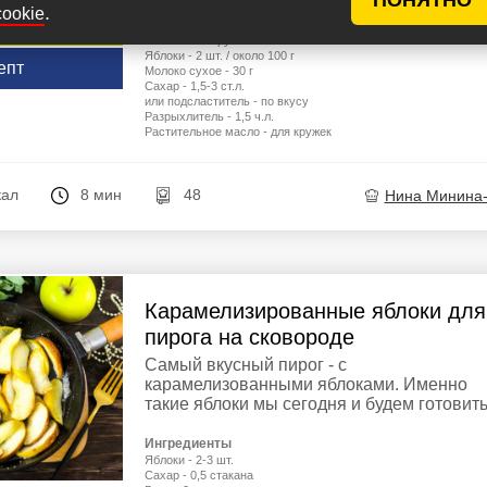
.
Кефир - 150 мл
cookie
у рецептов
Яйцо - 3 шт.
Кокосовая стружка - 3-4 ст.л.
Яблоки - 2 шт. / около 100 г
епт
Молоко сухое - 30 г
Сахар - 1,5-3 ст.л.
или подсластитель - по вкусу
Разрыхлитель - 1,5 ч.л.
Растительное масло - для кружек
кал
8 мин
48
Нина Минина
Карамелизированные яблоки для
пирога на сковороде
Самый вкусный пирог - с
карамелизованными яблоками. Именно
такие яблоки мы сегодня и будем готовить.
Ингредиенты
Яблоки - 2-3 шт.
Сахар - 0,5 стакана