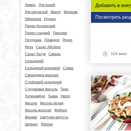
Добавить в книг
Лимон
Лук порей
Лук репчатый
Манго
Морковь
Посмотреть рец
Облепиха
Огурец
Перец болгарский
Перец сладкий
Персики
Петрушка
Помидор
Редис
Репа
Салат Айсберг
114 ккал
Салат Латук
Свекла
Сельдерей
Сельдерей корневой
Слива
Смородина красная
Стеблевой сельдерей
Стручковая фасоль
Терн
Топинамбур
Тыква
Укроп
Фасоль
Фасоль белая
Фасоль красная
Фейхоа
Финики
Цветная капуста
Шпинат
Яблоко