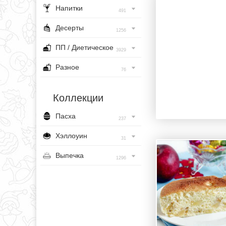
Напитки
491
Десерты
1256
ПП / Диетическое
3929
Разное
76
Коллекции
Пасха
237
Хэллоуин
31
Выпечка
1296