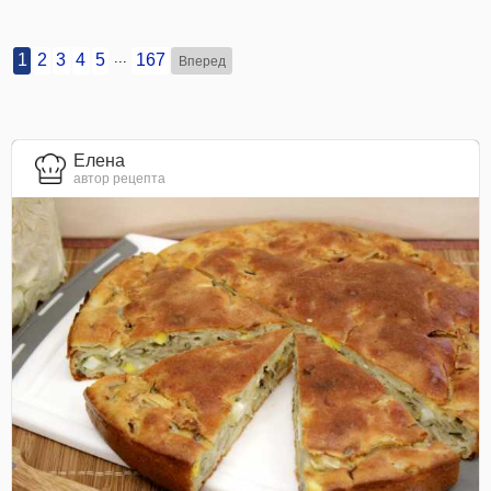
...
1
2
3
4
5
167
Вперед
Елена
автор рецепта