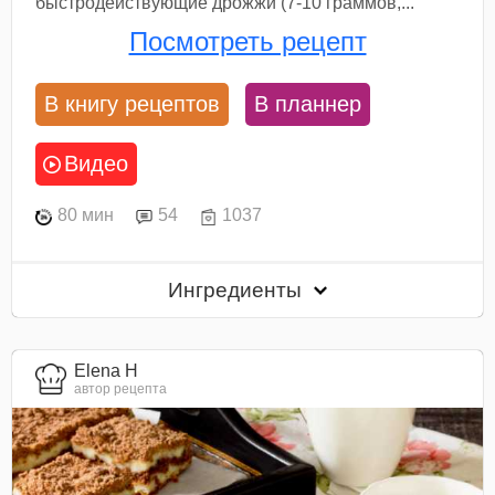
быстродействующие дрожжи (7-10 граммов,...
Посмотреть рецепт
В книгу рецептов
В планнер
Видео
80 мин
54
1037
Ингредиенты
Elena H
автор рецепта