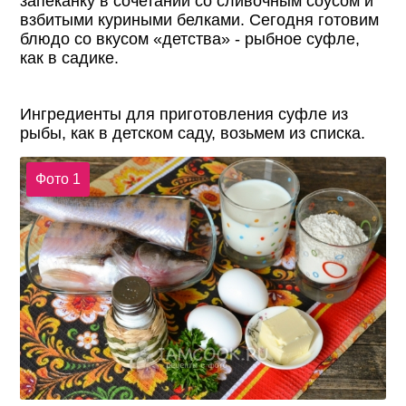
запеканку в сочетании со сливочным соусом и
взбитыми куриными белками. Сегодня готовим
блюдо со вкусом «детства» - р
ыбное суфле,
как в садике.
Ингредиенты для приготовления суфле из
рыбы, как в детском саду, возьмем из списка.
Фото 1