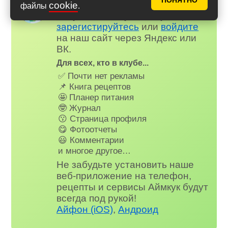
Надоела реклама?
ПОНЯТНО
✕
cookie
файлы
.
Вступайте в клуб Аймкук. Просто
зарегистируйтесь
или
войдите
на наш сайт через Яндекс или
ВК.
Для всех, кто в клубе...
✅ Почти нет рекламы
📌 Книга рецептов
🤩 Планер питания
🤓 Журнал
😗 Страница профиля
😋 Фотоотчеты
😃 Комментарии
и многое другое…
Не забудьте установить наше
веб-приложение на телефон,
рецепты и сервисы Аймкук будут
всегда под рукой!
Айфон (iOS)
,
Андроид