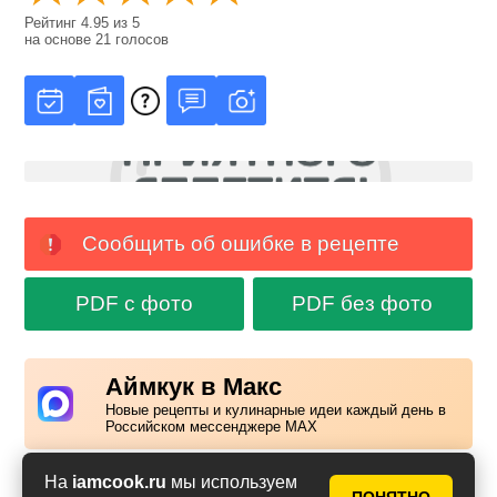
Рейтинг
4.95
из
5
на основе
21
голосов
Сообщить об ошибке в рецепте
PDF с фото
PDF без фото
Аймкук в Макс
Новые рецепты и кулинарные идеи каждый день в
Российском мессенджере MAX
На
iamcook.ru
мы используем