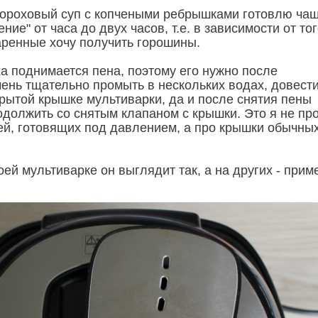
гороховый суп с копчеными ребрышками готовлю ча
ние" от часа до двух часов, т.е. в зависимости от тог
аренные хочу получить горошины.
ха поднимается пена, поэтому его нужно после
ень тщательно промыть в нескольких водах, довест
крытой крышке мультиварки, да и после снятия пены
одолжить со снятым клапаном с крышки. Это я не пр
ей, готовящих под давлением, а про крышки обычны
ей мультиварке он выглядит так, а на других - прим