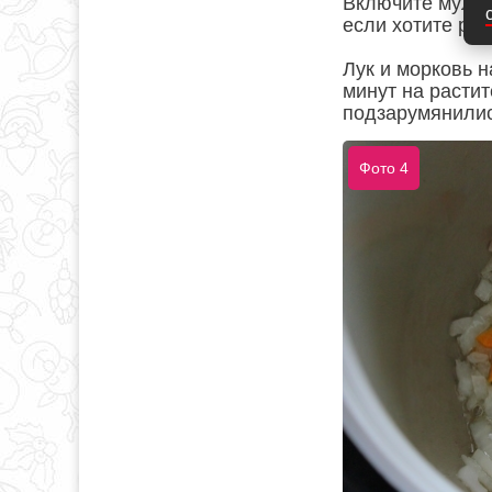
Включите мульт
если хотите раз
Лук и морковь 
минут на растит
подзарумянилис
Фото 4