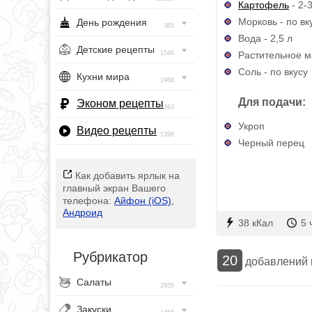
Картофель
- 2-3
Морковь - по вк
День рождения
385
Вода - 2,5 л
Детские рецепты
Растительное м
1548
Соль - по вкусу
Кухни мира
1968
Для подачи:
Эконом рецепты
393
Укроп
Видео рецепты
1396
Черный перец
Как добавить ярлык на
главный экран Вашего
телефона:
Айфон (iOS)
,
Андроид
38 кКал
5 
Рубрикатор
20
добавлений
Салаты
2955
Закуски