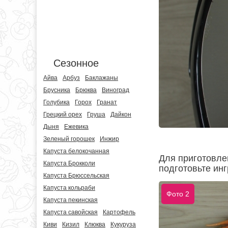
Сезонное
Айва
Арбуз
Баклажаны
Брусника
Брюква
Виноград
Голубика
Горох
Гранат
Грецкий орех
Груша
Дайкон
Дыня
Ежевика
Зеленый горошек
Инжир
Капуста белокочанная
Для приготовле
Капуста Брокколи
подготовьте инг
Капуста Брюссельская
Капуста кольраби
Фото 2
Капуста пекинская
Капуста савойская
Картофель
Киви
Кизил
Клюква
Кукуруза