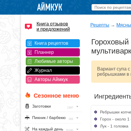
Книга отзывов
Рецепты
→
Мясны
и предложений
Гороховый
Книга рецептов
мультивар
Планнер
Любимые авторы
Вариант супа 
Журнал
ребрышками в 
Авторы Аймкук
Сезонное меню
Ингредиент
Заготовки
1347
Ребрышки копче
Пикник / барбекю
Горох - около 1
293
Лук - 1 головка
На каждый день
20160