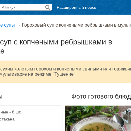
Расширенный поиск
е супы
→
Гороховый суп с копчеными ребрышками в мульт
 суп с копчеными ребрышками в
ке
с сухим колотым горохом и копчеными свиными или говяжь
мультиварке на режиме "Тушение".
ы
Фото готового блю
ные - 8 шт.
 стакана