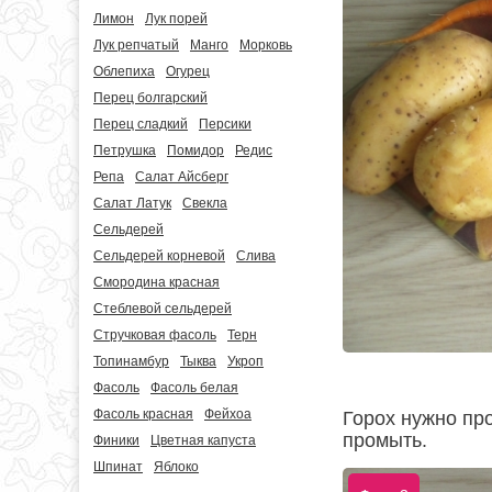
Лимон
Лук порей
Лук репчатый
Манго
Морковь
Облепиха
Огурец
Перец болгарский
Перец сладкий
Персики
Петрушка
Помидор
Редис
Репа
Салат Айсберг
Салат Латук
Свекла
Сельдерей
Сельдерей корневой
Слива
Смородина красная
Стеблевой сельдерей
Стручковая фасоль
Терн
Топинамбур
Тыква
Укроп
Фасоль
Фасоль белая
Фасоль красная
Фейхоа
Горох нужно пр
промыть.
Финики
Цветная капуста
Шпинат
Яблоко