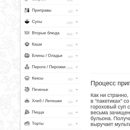
1456
Приправы
320
Супы
1083
Вторые блюда
4682
Каши
1543
Блины / Оладьи
965
Пироги / Пирожки
2134
Кексы
563
Процесс при
Печенье
728
Как ни странно
в "пакетиках" с
Хлеб / Лепешки
433
гороховый суп 
Пицца
весьма зачищен
260
бульона. Получ
Торты
выручает мульт
801