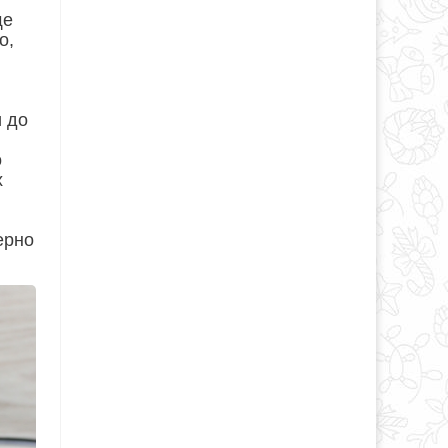
ще
о,
и до
о
х
ерно