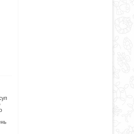
суп
ю
о
ень