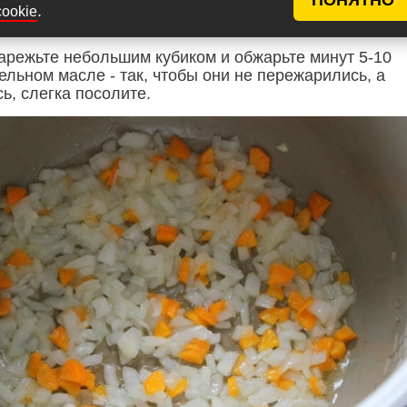
иварку, установите режим "Тушение" 1 час (или доль
.
cookie
варить горох сильнее).
нарежьте небольшим кубиком и обжарьте минут 5-10
ельном масле - так, чтобы они не пережарились, а
ь, слегка посолите.