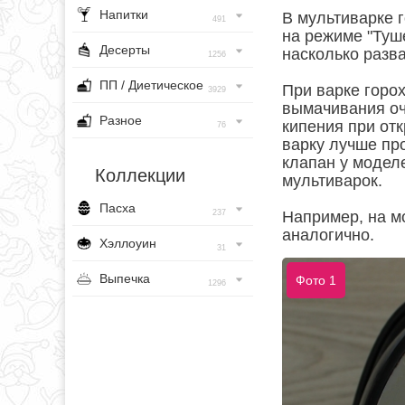
Напитки
В мультиварке 
491
на режиме "Туше
Десерты
насколько разв
1256
ПП / Диетическое
При варке горо
3929
вымачивания оч
Разное
кипения при от
76
варку лучше пр
клапан у модел
Коллекции
мультиварок.
Пасха
237
Например, на мо
аналогично.
Хэллоуин
31
Выпечка
Фото 1
1296