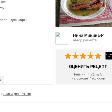
 шт.
усу
асло - для жарки
Нина Минина-Р
автор рецепта
4.7
ОЦЕНИТЬ РЕЦЕПТ
Рейтинг
4.71
из
5
на основе
7
голосов
ч.
 в
книги рецептов