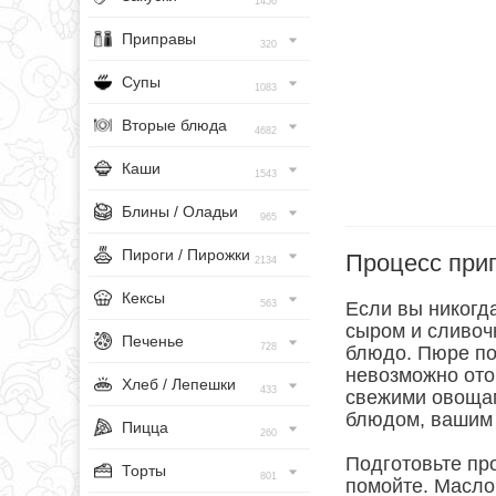
1456
Приправы
320
Супы
1083
Вторые блюда
4682
Каши
1543
Блины / Оладьи
965
Пироги / Пирожки
Процесс при
2134
Кексы
563
Если вы никогд
сыром и сливоч
Печенье
728
блюдо. Пюре пол
невозможно ото
Хлеб / Лепешки
433
свежими овоща
блюдом, вашим 
Пицца
260
Подготовьте про
Торты
801
помойте. Масло