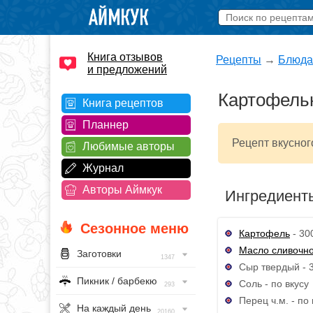
Книга отзывов
Рецепты
→
Блюда
и предложений
Картофель
Книга рецептов
Планнер
Рецепт вкусног
Любимые авторы
Журнал
Авторы Аймкук
Ингредиент
Сезонное меню
Картофель
- 300
Масло сливочн
Заготовки
1347
Сыр твердый - 3
Пикник / барбекю
Соль - по вкусу
293
Перец ч.м. - по 
На каждый день
20160