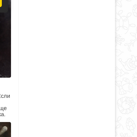
Если
еще
а.