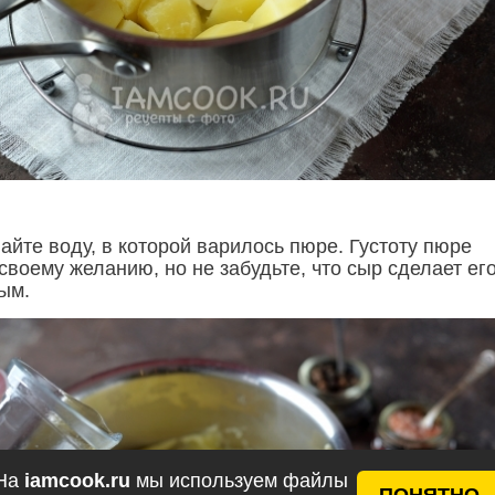
айте воду, в которой варилось пюре. Густоту пюре
своему желанию, но не забудьте, что сыр сделает ег
ым.
На
iamcook.ru
мы используем файлы
ПОНЯТНО