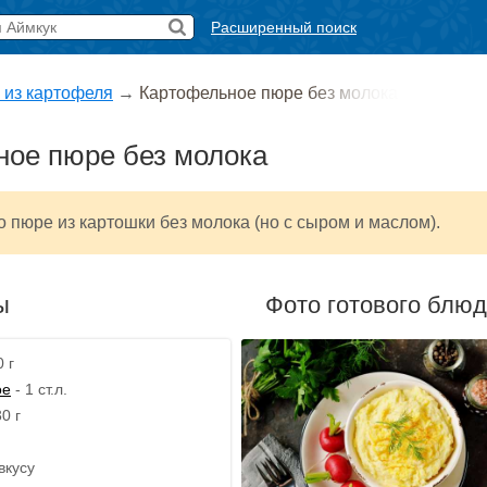
Расширенный поиск
 из картофеля
→
Картофельное пюре без молока
ное пюре без молока
о пюре из картошки без молока (но с сыром и маслом).
ы
Фото готового блю
 г
ое
- 1 ст.л.
0 г
вкусу