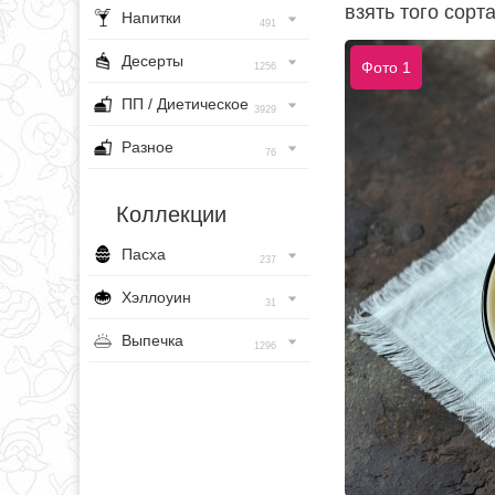
взять того сорт
Напитки
491
Десерты
Фото 1
1256
ПП / Диетическое
3929
Разное
76
Коллекции
Пасха
237
Хэллоуин
31
Выпечка
1296