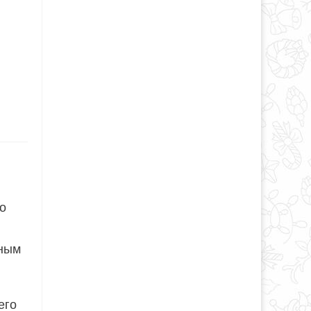
о
сным
его