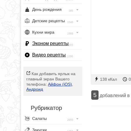
День рождения
385
Детские рецепты
1548
Кухни мира
1968
Эконом рецепты
393
Видео рецепты
1396
Как добавить ярлык на
главный экран Вашего
138 кКал
0
телефона:
Айфон (iOS)
,
Андроид
5
добавлений в
Рубрикатор
Салаты
2955
Закуски