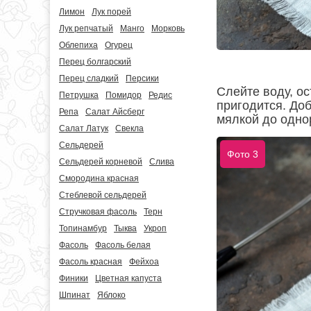
Лимон
Лук порей
Лук репчатый
Манго
Морковь
Облепиха
Огурец
Перец болгарский
Перец сладкий
Персики
Слейте воду, ос
Петрушка
Помидор
Редис
пригодится. До
Репа
Салат Айсберг
мялкой до одно
Салат Латук
Свекла
Сельдерей
Фото 3
Сельдерей корневой
Слива
Смородина красная
Стеблевой сельдерей
Стручковая фасоль
Терн
Топинамбур
Тыква
Укроп
Фасоль
Фасоль белая
Фасоль красная
Фейхоа
Финики
Цветная капуста
Шпинат
Яблоко