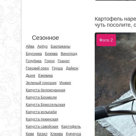
Картофель наре
чуть посолите, 
Сезонное
Фото 2
Айва
Арбуз
Баклажаны
Брусника
Брюква
Виноград
Голубика
Горох
Гранат
Грецкий орех
Груша
Дайкон
Дыня
Ежевика
Зеленый горошек
Инжир
Капуста белокочанная
Капуста Брокколи
Капуста Брюссельская
Капуста кольраби
Капуста пекинская
Капуста савойская
Картофель
Киви
Кизил
Клюква
Кукуруза