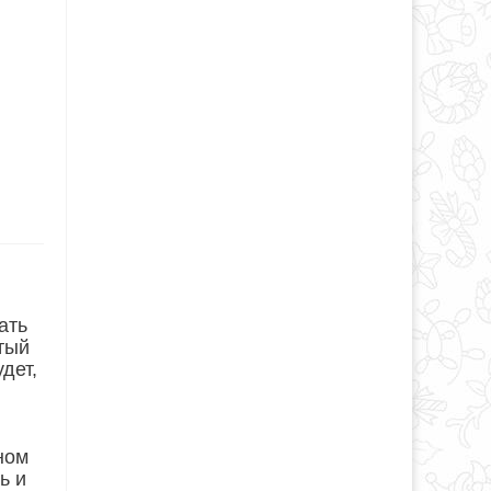
ать
атый
дет,
ном
ь и