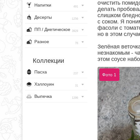
очистить помид
Напитки
491
делать пробовал
слишком бледно.
Десерты
1256
с соком. Я пони
фасоли с томат
ПП / Диетическое
3929
но в этом случа
Разное
76
Зелёная веточк
незнакомым - ч
этом соусе наб
Коллекции
Пасха
237
Фото 1
Хэллоуин
31
Выпечка
1296