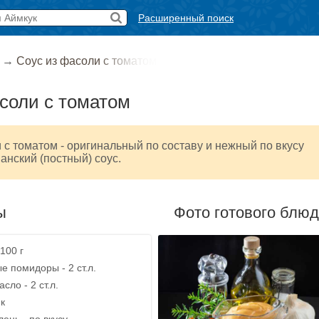
Расширенный поиск
→
Соус из фасоли с томатом
соли с томатом
 с томатом - оригинальный по составу и нежный по вкусу
анский (постный) соус.
ы
Фото готового блю
100 г
 помидоры - 2 ст.л.
сло - 2 ст.л.
ик
лень - по вкусу