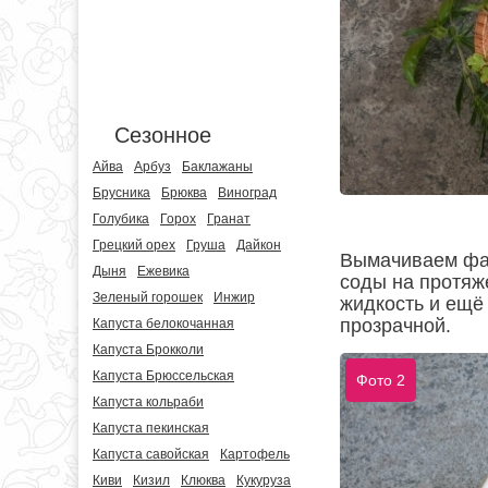
Сезонное
Айва
Арбуз
Баклажаны
Брусника
Брюква
Виноград
Голубика
Горох
Гранат
Грецкий орех
Груша
Дайкон
Вымачиваем фас
Дыня
Ежевика
соды на протяж
Зеленый горошек
Инжир
жидкость и ещё
прозрачной.
Капуста белокочанная
Капуста Брокколи
Капуста Брюссельская
Фото 2
Капуста кольраби
Капуста пекинская
Капуста савойская
Картофель
Киви
Кизил
Клюква
Кукуруза