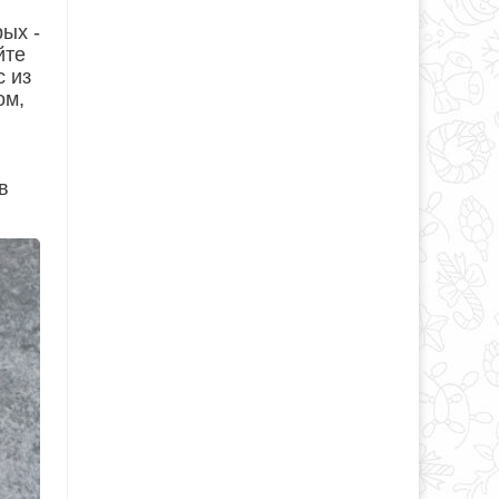
рых -
йте
с из
ом,
в