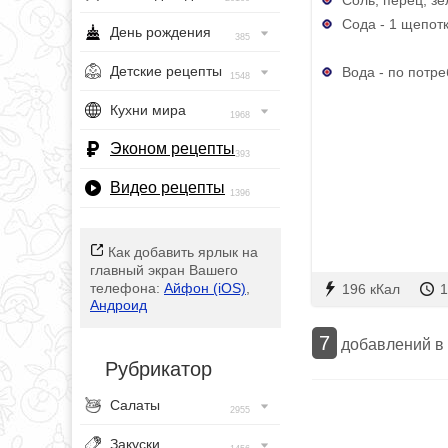
Сода - 1 щепот
День рождения
385
Детские рецепты
Вода - по потр
1548
Кухни мира
1968
Эконом рецепты
393
Видео рецепты
1396
Как добавить ярлык на
главный экран Вашего
телефона:
Айфон (iOS)
,
196 кКал
1
Андроид
7
добавлений в
Рубрикатор
Салаты
2955
Закуски