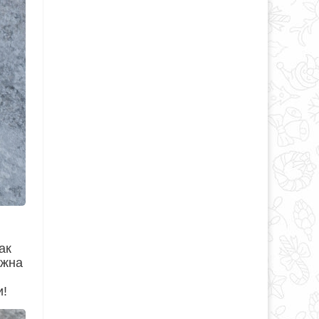
ак
лжна
и!