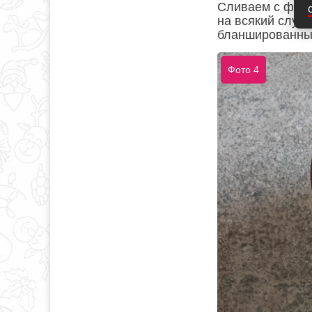
Сливаем с фасо
на всякий случ
бланшированные
Фото 4