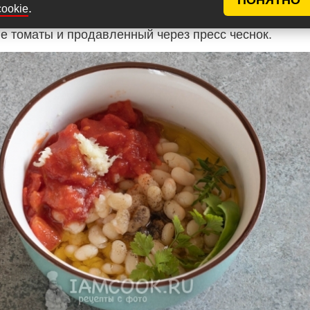
ли жидкость (оставив про запас небольшое количес
.
cookie
ай), добавляем растительное масло, приправы,
 томаты и продавленный через пресс чеснок.