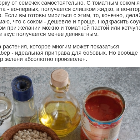
орку от семечек самостоятельно. С томатным соком я
а - во-первых, получается слишком жидко, а во-вто
 Если вы готовы мириться с этим, то, конечно, дела
маю, что с соком - дешевле и проще. Подкрасить соу
ом при желании можно и томатной пастой или кетчуп
е вкус получается менее деликатным.
а растения, которое многим может показаться
абер - идеальная приправа для бобовых. Но вообще 
ор зелени абсолютно произволен.