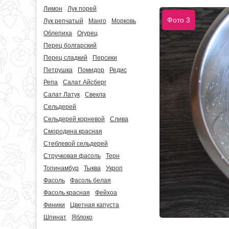
Лимон
Лук порей
Фото 3
Лук репчатый
Манго
Морковь
Облепиха
Огурец
Перец болгарский
Перец сладкий
Персики
Петрушка
Помидор
Редис
Репа
Салат Айсберг
Салат Латук
Свекла
Сельдерей
Сельдерей корневой
Слива
Смородина красная
Стеблевой сельдерей
Стручковая фасоль
Терн
Топинамбур
Тыква
Укроп
Фасоль
Фасоль белая
Фасоль красная
Фейхоа
Финики
Цветная капуста
Шпинат
Яблоко