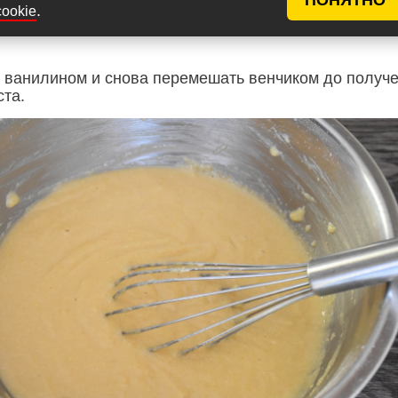
.
cookie
с ванилином и снова перемешать венчиком до получ
ста.