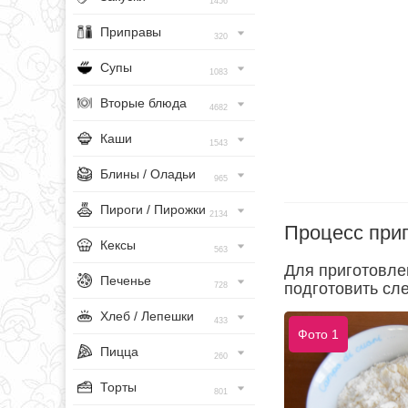
1456
Приправы
320
Супы
1083
Вторые блюда
4682
Каши
1543
Блины / Оладьи
965
Пироги / Пирожки
2134
Процесс при
Кексы
563
Для приготовле
Печенье
подготовить сл
728
Хлеб / Лепешки
433
Фото 1
Пицца
260
Торты
801