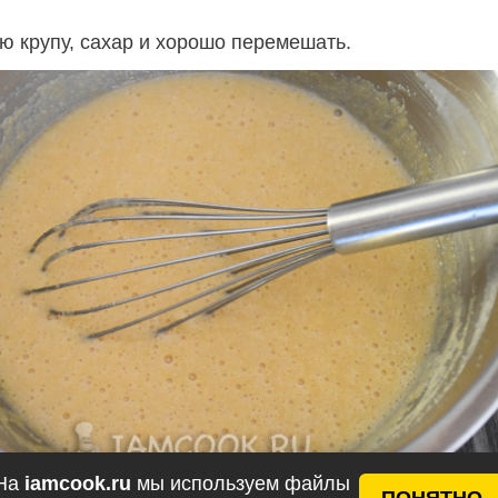
ю крупу, сахар и хорошо перемешать.
На
iamcook.ru
мы используем файлы
ПОНЯТНО