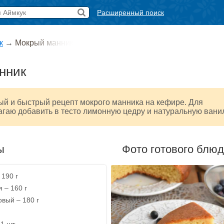
Расширенный поиск
к
→
Мокрый манник
нник
ый и быстрый рецепт мокрого манника на кефире. Для
гаю добавить в тесто лимонную цедру и натуральную вани
ы
Фото готового блю
 190 г
 – 160 г
овый – 180 г
1 шт.