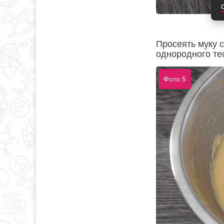
Просеять муку 
однородного те
Фото 5