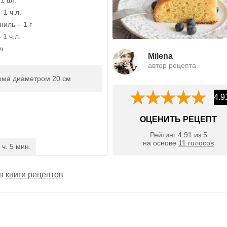
1 ч.л.
иль – 1 г
1 ч.л.
л
Milena
автор рецепта
рма диаметром 20 см
4.9
ОЦЕНИТЬ РЕЦЕПТ
Рейтинг
4.91
из
5
на основе
11
голосов
 ч. 5 мин.
 в
книги рецептов