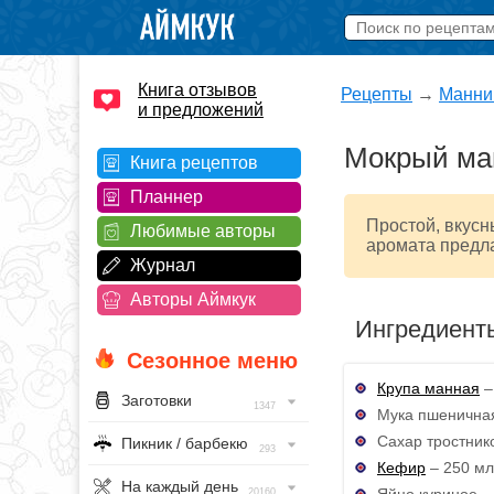
Книга отзывов
Рецепты
→
Манни
и предложений
Мокрый ма
Книга рецептов
Планнер
Простой, вкусн
Любимые авторы
аромата предла
Журнал
Авторы Аймкук
Ингредиент
Сезонное меню
Крупа манная
–
Заготовки
1347
Мука пшеничная
Сахар тростник
Пикник / барбекю
293
Кефир
– 250 мл
На каждый день
Яйцо куриное – 
20160