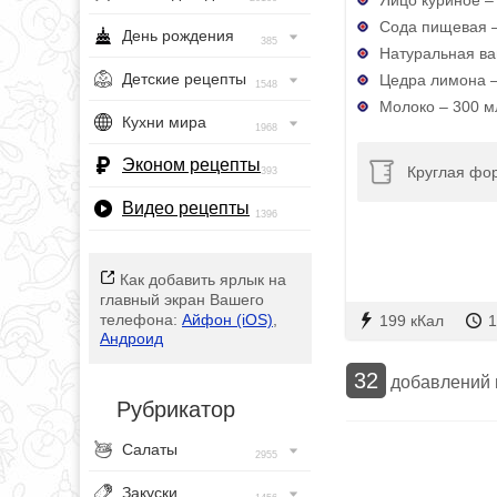
Сода пищевая – 
День рождения
385
Натуральная ван
Детские рецепты
Цедра лимона – 
1548
Молоко – 300 м
Кухни мира
1968
Эконом рецепты
Круглая фо
393
Видео рецепты
1396
Как добавить ярлык на
главный экран Вашего
телефона:
Айфон (iOS)
,
199 кКал
1
Андроид
32
добавлений
Рубрикатор
Салаты
2955
Закуски