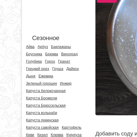
Сезонное
Айва
Арбуз
Баклажаны
Брусника
Брюква
Виноград
Голубика
Горох
Гранат
Грецкий орех
Груша
Дайкон
Дыня
Ежевика
Зеленый горошек
Инжир
Капуста белокочанная
Капуста Брокколи
Капуста Брюссельская
Капуста кольраби
Капуста пекинская
Капуста савойская
Картофель
Добавить соду 
Киви
Кизил
Клюква
Кукуруза