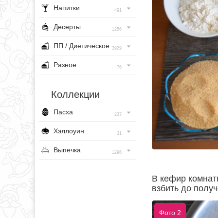
Напитки
491
Десерты
1256
ПП / Диетическое
3929
Разное
76
Коллекции
Пасха
237
Хэллоуин
31
Выпечка
1296
В кефир комнат
взбить до полу
Фото 2