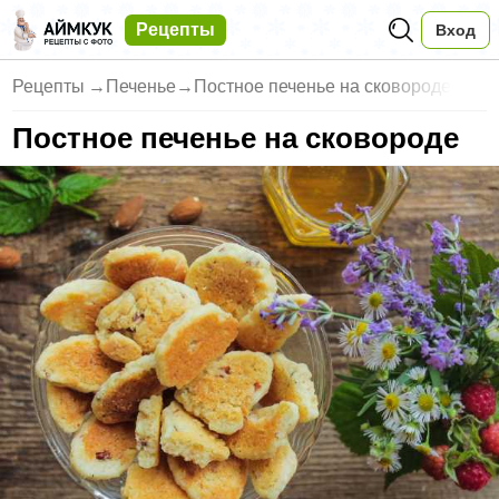
Рецепты
Вход
Рецепты
→
Печенье
→
Постное печенье на сковороде
Постное печенье на сковороде