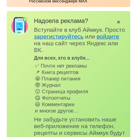
Российском мессенджере MAX
Надоела реклама?
✕
Вступайте в клуб Аймкук. Просто
зарегистируйтесь
или
войдите
на наш сайт через Яндекс или
ВК.
Для всех, кто в клубе...
✅ Почти нет рекламы
📌 Книга рецептов
🤩 Планер питания
🤓 Журнал
😗 Страница профиля
😋 Фотоотчеты
😃 Комментарии
и многое другое…
Не забудьте установить наше
веб-приложение на телефон,
рецепты и сервисы Аймкук будут