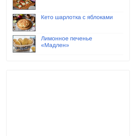
Кето шарлотка с яблоками
Лимонное печенье
«Мадлен»