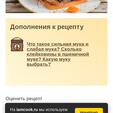
Дополнения к рецепту
Что такое сильная мука и
слабая мука? Сколько
клейковины в пшеничной
муке? Какую муку
выбрать?
Оценить рецепт
На
iamcook.ru
мы используем