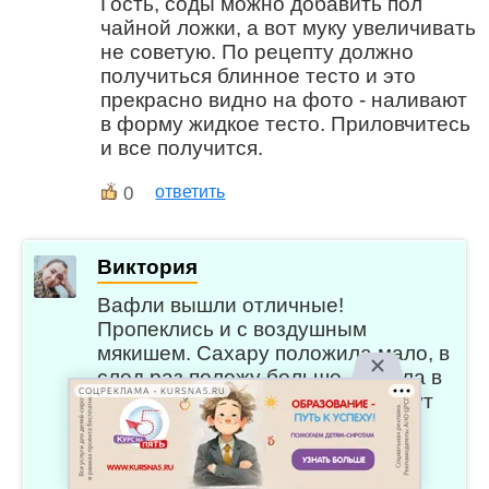
Гость, соды можно добавить пол
чайной ложки, а вот муку увеличивать
не советую. По рецепту должно
получиться блинное тесто и это
прекрасно видно на фото - наливают
в форму жидкое тесто. Приловчитесь
и все получится.
0
ответить
Виктория
Вафли вышли отличные!
Пропеклись и с воздушным
мякишем. Сахару положила мало, в
след.раз положу больше. Делала в
СОЦРЕКЛАМА • KURSNA5.RU
вафельнице редмонд по 13 минут
каждую партию
ответить
0