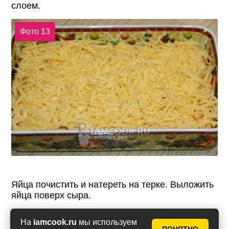
слоем.
Фото 13
Яйца почистить и натереть на терке. Выложить
яйца поверх сыра.
Фото 14
На
iamcook.ru
мы используем