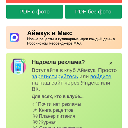
PDF с фото
PDF без фото
Аймкук в Макс
Новые рецепты и кулинарные идеи каждый день в
Российском мессенджере MAX
Надоела реклама?
✕
Вступайте в клуб Аймкук. Просто
зарегистируйтесь
или
войдите
на наш сайт через Яндекс или
ВК.
Для всех, кто в клубе...
✅ Почти нет рекламы
📌 Книга рецептов
🤩 Планер питания
🤓 Журнал
😗 Страница профиля