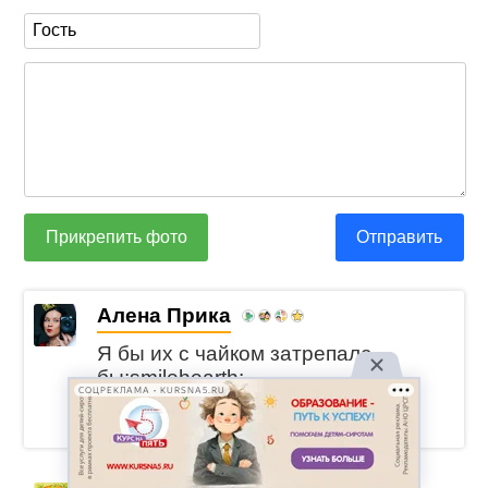
Прикрепить фото
Отправить
Алена Прика
Я бы их с чайком затрепала
бы:smilehearth:
СОЦРЕКЛАМА • KURSNA5.RU
ответить
0