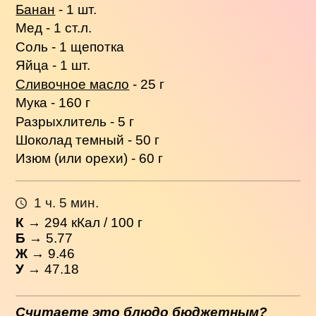
Банан
- 1 шт.
Мед - 1 ст.л.
Соль - 1 щепотка
Яйца - 1 шт.
Сливочное масло
- 25 г
Мука - 160 г
Разрыхлитель - 5 г
Шоколад темный - 50 г
Изюм (или орехи) - 60 г
1 ч. 5 мин.
К
→
294
кКал / 100 г
Б
→ 5.77
Ж
→ 9.46
У
→ 47.18
Считаете это блюдо бюджетным?