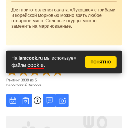
Для приготовления салата «Лукошко» с грибами
и корейской морковью можно взять любое
отварное мясо. Соленые огурцы можно
заменить на маринованные.
На
iamcook.ru
мы используем
Оценить рецепт
ПОНЯТНО
cookie
файлы
.
Рейтинг
3838
из
5
на основе
2
голосов