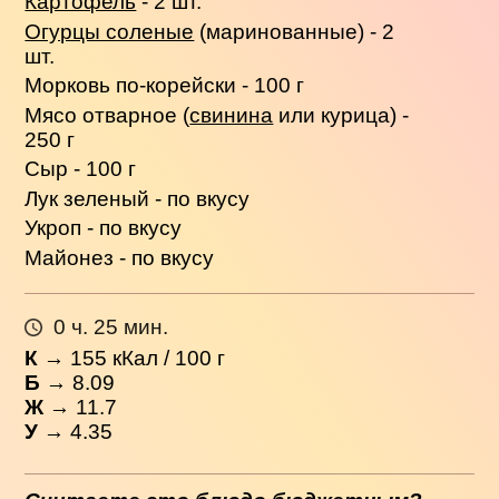
Картофель
- 2 шт.
Огурцы соленые
(маринованные) - 2
шт.
Морковь по-корейски - 100 г
Мясо отварное (
свинина
или курица) -
250 г
Сыр - 100 г
Лук зеленый - по вкусу
Укроп - по вкусу
Майонез - по вкусу
0 ч. 25 мин.
К
→
155
кКал / 100 г
Б
→ 8.09
Ж
→ 11.7
У
→ 4.35