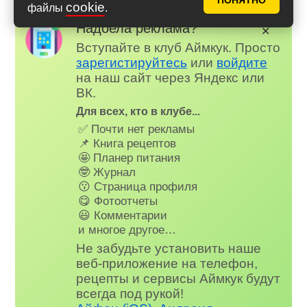
ПОНЯТНО
cookie
файлы
.
Надоела реклама?
✕
Вступайте в клуб Аймкук. Просто
зарегистируйтесь
или
войдите
на наш сайт через Яндекс или
ВК.
Для всех, кто в клубе...
✅ Почти нет рекламы
📌 Книга рецептов
🤩 Планер питания
🤓 Журнал
😗 Страница профиля
😋 Фотоотчеты
😃 Комментарии
и многое другое…
Не забудьте установить наше
веб-приложение на телефон,
рецепты и сервисы Аймкук будут
всегда под рукой!