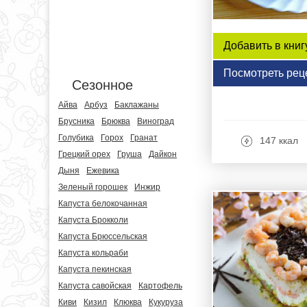
Добавить в книг
Посмотреть рец
Сезонное
Айва
Арбуз
Баклажаны
Брусника
Брюква
Виноград
Голубика
Горох
Гранат
147 ккал
Грецкий орех
Груша
Дайкон
Дыня
Ежевика
Зеленый горошек
Инжир
Капуста белокочанная
Капуста Брокколи
Капуста Брюссельская
Капуста кольраби
Капуста пекинская
Капуста савойская
Картофель
Киви
Кизил
Клюква
Кукуруза