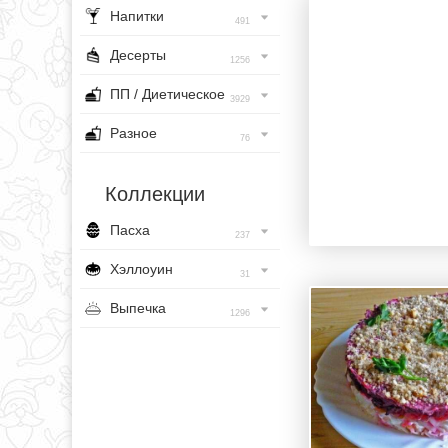
Напитки
491
Десерты
1256
ПП / Диетическое
3929
Разное
76
Коллекции
Пасха
237
Хэллоуин
31
Выпечка
1296