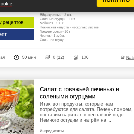
.
cookie
Ингредиенты
Говяжий язык - 250 г
Яйца куриные - 2 шт.
Соленые огурцы - 1 шт.
у рецептов
Майонез - 100 г
Пекинская капуста - несколько листов
Грецкие орехи - 20 г
епт
Чеснок - 1 зубок
Соль - по вкусу
кал
50 мин
0 (12)
106
Nata
Салат с говяжьей печенью и
солеными огурцами
Итак, вот продукты, которые нам
потребуются для салата. Печень помоем,
поставим вариться в несолёной воде.
Немного остудим и натрём на ...
Ингредиенты