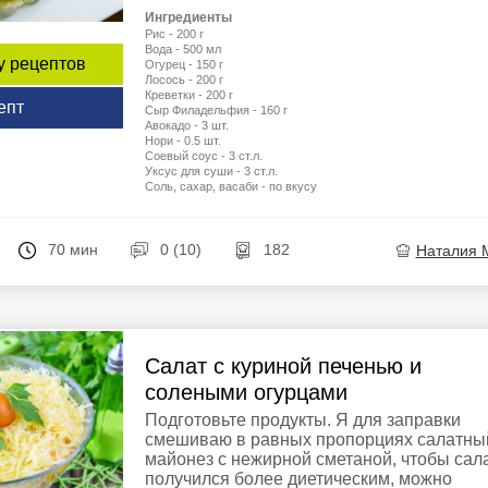
Ингредиенты
Рис - 200 г
Вода - 500 мл
у рецептов
Огурец - 150 г
Лосось - 200 г
Креветки - 200 г
епт
Сыр Филадельфия - 160 г
Авокадо - 3 шт.
Нори - 0.5 шт.
Соевый соус - 3 ст.л.
Уксус для суши - 3 ст.л.
Соль, сахар, васаби - по вкусу
70 мин
0 (10)
182
Наталия 
Салат с куриной печенью и
солеными огурцами
Подготовьте продукты. Я для заправки
смешиваю в равных пропорциях салатны
майонез с нежирной сметаной, чтобы сал
получился более диетическим, можно