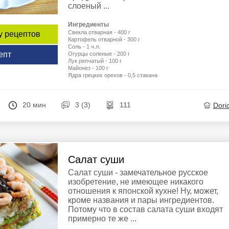
слоеный ...
Ингредиенты
Свекла отварная - 400 г
у рецептов
Картофель отварной - 300 г
Соль - 1 ч.л.
епт
Огурцы соленые - 200 г
Лук репчатый - 100 г
Майонез - 100 г
Ядра грецких орехов - 0,5 стакана
20 мин
3 (3)
111
Dori
Салат суши
Салат суши - замечательное русское
изобретение, не имеющее никакого
отношения к японской кухне! Ну, может,
кроме названия и пары ингредиентов.
Потому что в состав салата суши входят
примерно те же ...