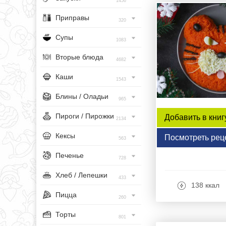
1456
Приправы
320
Супы
1083
Вторые блюда
4682
Каши
1543
Блины / Оладьи
965
Пироги / Пирожки
Добавить в книг
2134
Кексы
Посмотреть рец
563
Печенье
728
Хлеб / Лепешки
433
138 ккал
Пицца
260
Торты
801