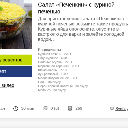
Салат «Печенкин» с куриной
печенью
Для приготовления салата «Печенкин» с
куриной печенью возьмите такие продукты
Куриные яйца ополосните, опустите в
кастрюлю для варки и залейте холодной
водой. ...
Ингредиенты
Куриная печень - 270 г
Яйцо куриное - 4 шт.
у рецептов
Соленые огурцы - 270 г
Морковь по-корейски - 200 г
Шампиньоны - 270 г
епт
Лук репчатый - 120 г
Масло подсолнечное - 30 г
Соль - по вкусу
 видео
Перец черный молотый - по вкусу
Майонез - по вкусу
кал
30 мин
0 (8)
269
Svetla