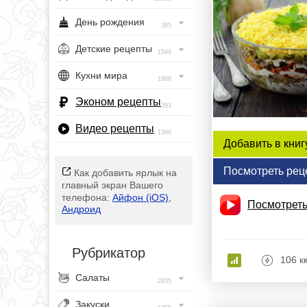
День рождения
385
Детские рецепты
1548
Кухни мира
1968
Эконом рецепты
393
Видео рецепты
1396
Добавить в книг
Посмотреть рец
Как добавить ярлык на
главный экран Вашего
телефона:
Айфон (iOS)
,
Посмотреть
Андроид
Рубрикатор
106 к
Салаты
2955
Закуски