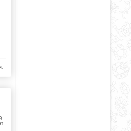
М.
й
ат