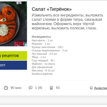
Салат «Тигрёнок»
Измельчить все ингредиенты, выложить
салат слоями в форме тигра, смазывая
майонезом. Оформить верх тёртой
морковью, выложить полоски, глаза.
Ингредиенты
Картофель - 2 шт.
Морковь - 1 шт.
Курица запечённая - 100 г
Огурцы маринованные - 2 шт.
Лук красный - 0.5 шт.
у рецептов
Яйца - 2 шт.
Сыр твёрдый - 30 г
Майонез - по вкусу
епт
Для оформления:
Маслины - 8-10 шт.
Колбаса варёная
90 мин
1 (8)
93
Анжели