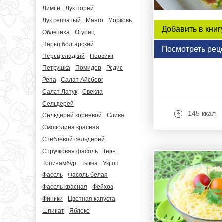
Лимон
Лук порей
Лук репчатый
Манго
Морковь
Добавить в книг
Облепиха
Огурец
Перец болгарский
Посмотреть рец
Перец сладкий
Персики
Петрушка
Помидор
Редис
Репа
Салат Айсберг
Салат Латук
Свекла
Сельдерей
145 ккал
Сельдерей корневой
Слива
Смородина красная
Стеблевой сельдерей
Стручковая фасоль
Терн
Топинамбур
Тыква
Укроп
Фасоль
Фасоль белая
Фасоль красная
Фейхоа
Финики
Цветная капуста
Шпинат
Яблоко