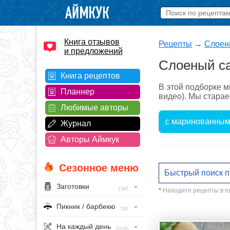
Книга отзывов
Рецепты
→
Слоен
и предложений
Слоеный са
Книга рецептов
В этой подборке м
Планнер
видео). Мы старае
Любимые авторы
с маринованны
Журнал
Авторы Аймкук
Сезонное меню
Заготовки
1347
*
Находите рецепты в по
Пикник / барбекю
293
На каждый день
20160