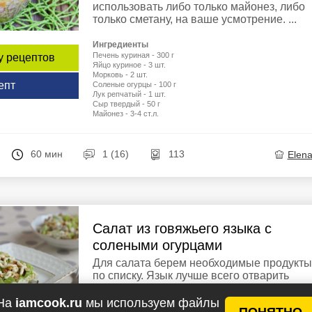
использовать либо только майонез, либо
только сметану, на ваше усмотрение. ...
Ингредиенты
Печень куриная - 300 г
у рецептов
Яйцо куриное - 3 шт.
Морковь - 2 шт.
епт
Соленые огурцы - 100 г
Лук репчатый - 1 шт.
Сыр твердый - 50 г
Майонез - 3-4 ст.л.
60 мин
1 (16)
113
Elen
Салат из говяжьего языка с
солеными огурцами
Для салата берем необходимые продукты
по списку. Язык лучше всего отварить
заранее, например за день до
приготовления самого салата. Время ...
На
iamcook.ru
мы используем файлы
ПОНЯТНО