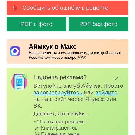
Сообщить об ошибке в рецепте
PDF с фото
PDF без фото
Аймкук в Макс
Новые рецепты и кулинарные идеи каждый день в
Российском мессенджере MAX
Надоела реклама?
✕
Вступайте в клуб Аймкук. Просто
зарегистируйтесь
или
войдите
на наш сайт через Яндекс или
ВК.
Для всех, кто в клубе...
✅ Почти нет рекламы
📌 Книга рецептов
🤩 Планер питания