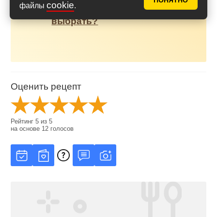
ПОНЯТНО
клейковины в пшеничной
cookie
файлы
.
муке? Какую муку
выбрать?
Оценить рецепт
Рейтинг
5
из
5
на основе
12
голосов