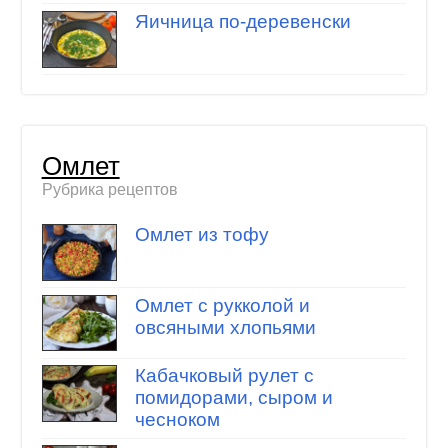
Яичница по-деревенски
Омлет
Рубрика рецептов
Омлет из тофу
Омлет с рукколой и
овсяными хлопьями
Кабачковый рулет с
помидорами, сыром и
чесноком