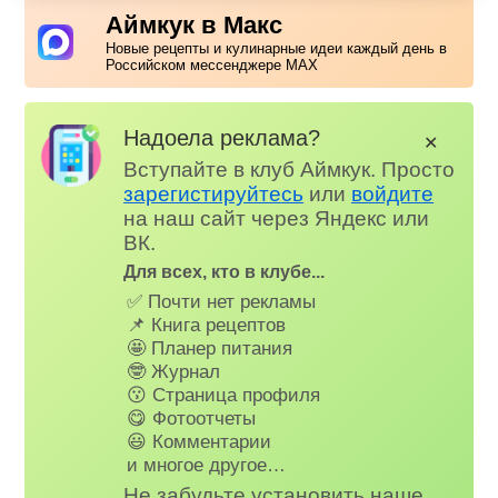
Аймкук в Макс
Новые рецепты и кулинарные идеи каждый день в
Российском мессенджере MAX
Надоела реклама?
✕
Вступайте в клуб Аймкук. Просто
зарегистируйтесь
или
войдите
на наш сайт через Яндекс или
ВК.
Для всех, кто в клубе...
✅ Почти нет рекламы
📌 Книга рецептов
🤩 Планер питания
🤓 Журнал
😗 Страница профиля
😋 Фотоотчеты
😃 Комментарии
и многое другое…
Не забудьте установить наше