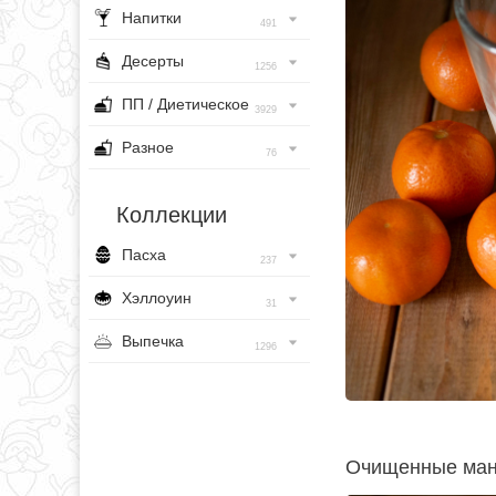
Напитки
491
Десерты
1256
ПП / Диетическое
3929
Разное
76
Коллекции
Пасха
237
Хэллоуин
31
Выпечка
1296
Очищенные ман