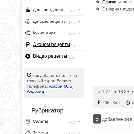
Сливки
жирные 
Сахарная пудра 
День рождения
385
Детские рецепты
1548
Кухни мира
1968
Эконом рецепты
393
Видео рецепты
1396
Как добавить ярлык на
главный экран Вашего
телефона:
Айфон (iOS)
,
Андроид
1.77
16.39
Б:
Ж:
У
206 кКал
4
Рубрикатор
8
добавлений в
Салаты
2955
Закуски