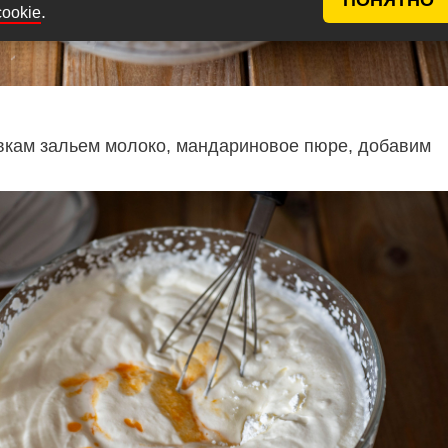
.
cookie
вкам зальем молоко, мандариновое пюре, добавим
.