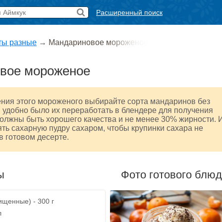
Расширенный поиск
ты разные
→
Мандариновое мороженое
вое мороженое
ения этого мороженого выбирайте сорта мандаринов без
ы удобно было их переработать в блендере для получения
олжны быть хорошего качества и не менее 30% жирности. 
ять сахарную пудру сахаром, чтобы крупинки сахара не
в готовом десерте.
ы
Фото готового блю
щенные) - 300 г
л