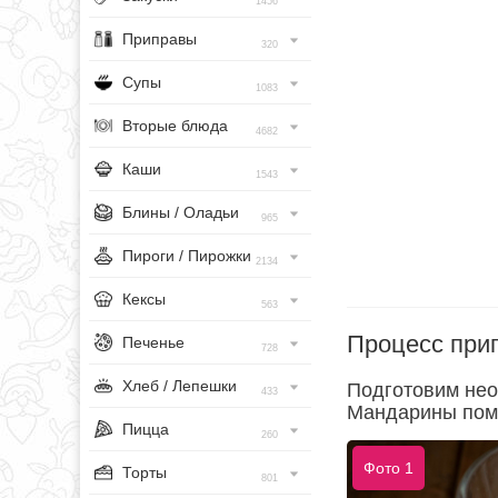
1456
Приправы
320
Супы
1083
Вторые блюда
4682
Каши
1543
Блины / Оладьи
965
Пироги / Пирожки
2134
Кексы
563
Процесс при
Печенье
728
Хлеб / Лепешки
Подготовим нео
433
Мандарины помо
Пицца
260
Фото 1
Торты
801