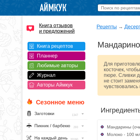
Книга отзывов
Рецепты
→
Десер
и предложений
Мандарино
Книга рецептов
Планнер
Для приготовл
Любимые авторы
косточек, чтоб
Журнал
пюре. Сливки д
не стоит замен
Авторы Аймкук
чувствовались 
Сезонное меню
Ингредиент
Заготовки
1347
Пикник / барбекю
Мандарины (очи
293
Молоко - 100 м
На каждый день
20160