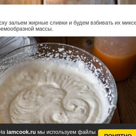
ску зальем жирные сливки и будем взбивать их микс
ремообразной массы.
На
iamcook.ru
мы используем файлы
ПОНЯТНО