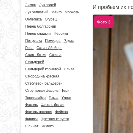
Лимон
Лук порей
И пробьем их п
Лук репчатый
Манго
Морковь
Облепиха
Огурец
Фото 3
Перец болгарский
Перец сладкий
Персики
Петрушка
Помидор
Редис
Репа
Салат Айсберг
Салат Латук
Свекла
Сельдерей
Сельдерей корневой
Слива
Смородина красная
Стеблевой сельдерей
Стручковая фасоль
Терн
Топинамбур
Тыква
Укроп
Фасоль
Фасоль белая
Фасоль красная
Фейхоа
Финики
Цветная капуста
Шпинат
Яблоко