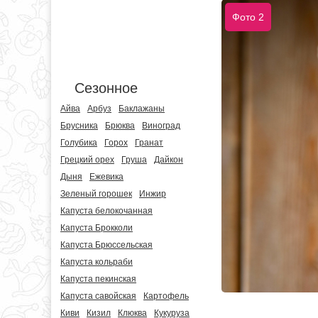
Фото 2
Сезонное
Айва
Арбуз
Баклажаны
Брусника
Брюква
Виноград
Голубика
Горох
Гранат
Грецкий орех
Груша
Дайкон
Дыня
Ежевика
Зеленый горошек
Инжир
Капуста белокочанная
Капуста Брокколи
Капуста Брюссельская
Капуста кольраби
Капуста пекинская
Капуста савойская
Картофель
Киви
Кизил
Клюква
Кукуруза