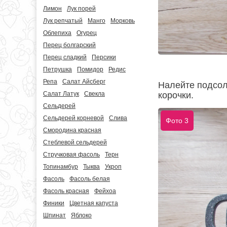
Лимон
Лук порей
Лук репчатый
Манго
Морковь
Облепиха
Огурец
Перец болгарский
Перец сладкий
Персики
Петрушка
Помидор
Редис
Репа
Салат Айсберг
Налейте подсол
Салат Латук
Свекла
корочки.
Сельдерей
Сельдерей корневой
Слива
Фото 3
Смородина красная
Стеблевой сельдерей
Стручковая фасоль
Терн
Топинамбур
Тыква
Укроп
Фасоль
Фасоль белая
Фасоль красная
Фейхоа
Финики
Цветная капуста
Шпинат
Яблоко