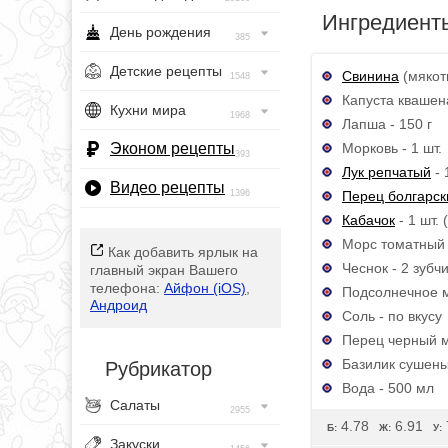
Ингредиент
День рождения
385
Детские рецепты
Свинина
(мякоть
1548
Капуста квашена
Кухни мира
1968
Лапша - 150 г
Морковь - 1 шт.
Эконом рецепты
393
Лук репчатый
- 
Видео рецепты
Перец болгарск
1396
Кабачок
- 1 шт.
Морс томатный 
Как добавить ярлык на
Чеснок - 2 зубч
главный экран Вашего
телефона:
Айфон (iOS)
,
Подсолнечное м
Андроид
Соль - по вкусу
Перец черный м
Базилик сушеный
Рубрикатор
Вода - 500 мл
Салаты
2955
4.78
6.91
Б:
Ж:
У:
Закуски