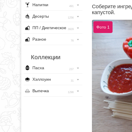
Напитки
Соберите ингре
491
капустой.
Десерты
1256
Фото 1
ПП / Диетическое
3929
Разное
76
Коллекции
Пасха
237
Хэллоуин
31
Выпечка
1296