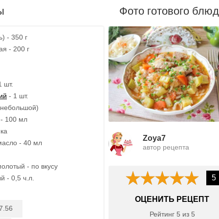
ы
Фото готового блю
) - 350 г
я - 200 г
1 шт.
ий
- 1 шт.
 (небольшой)
- 100 мл
ика
Zoya7
асло - 40 мл
автор рецепта
олотый - по вкусу
5
 - 0,5 ч.л.
ОЦЕНИТЬ РЕЦЕПТ
7.56
Рейтинг
5
из
5