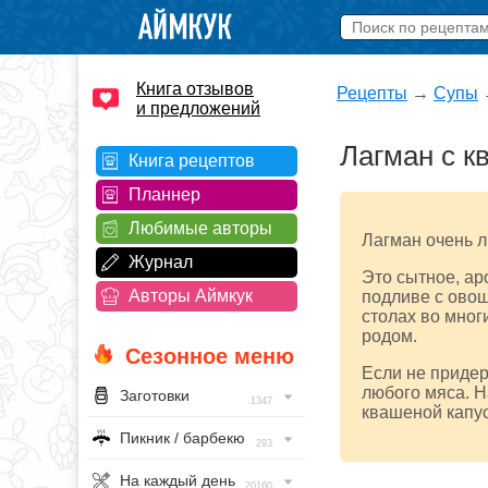
Книга отзывов
Рецепты
→
Супы
и предложений
Лагман с к
Книга рецептов
Планнер
Любимые авторы
Лагман очень л
Журнал
Это сытное, ар
Авторы Аймкук
подливе с ово
столах во мног
родом.
Сезонное меню
Если не придер
любого мяса. Н
Заготовки
1347
квашеной капус
Пикник / барбекю
293
На каждый день
20160