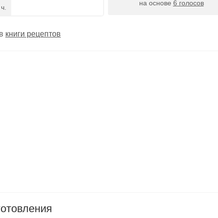
на основе
6
голосов
 ч.
 в
книги рецептов
готовления