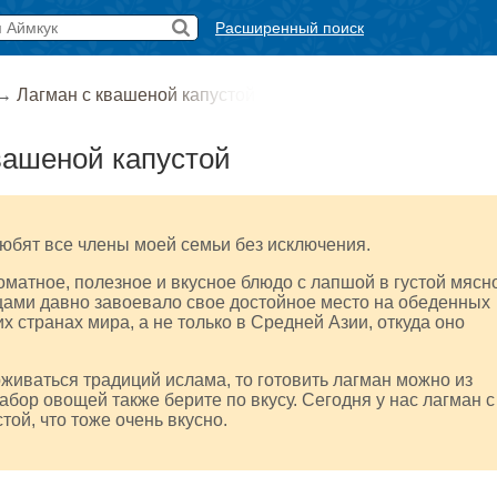
Расширенный поиск
→
Лагман с квашеной капустой
вашеной капустой
юбят все члены моей семьи без исключения.
оматное, полезное и вкусное блюдо с лапшой в густой мясн
щами давно завоевало свое достойное место на обеденных
их странах мира, а не только в Средней Азии, откуда оно
живаться традиций ислама, то готовить лагман можно из
абор овощей также берите по вкусу. Сегодня у нас лагман с
той, что тоже очень вкусно.