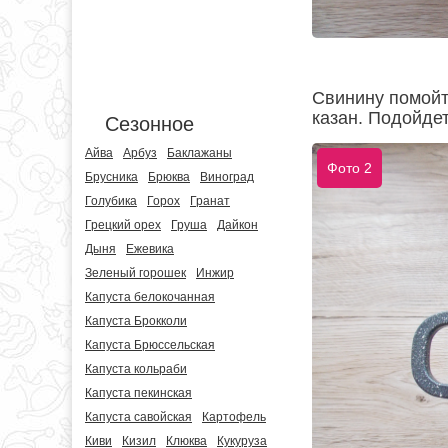
Свинину помойт
казан. Подойдет
Сезонное
Айва
Арбуз
Баклажаны
Фото 2
Брусника
Брюква
Виноград
Голубика
Горох
Гранат
Грецкий орех
Груша
Дайкон
Дыня
Ежевика
Зеленый горошек
Инжир
Капуста белокочанная
Капуста Брокколи
Капуста Брюссельская
Капуста кольраби
Капуста пекинская
Капуста савойская
Картофель
Киви
Кизил
Клюква
Кукуруза