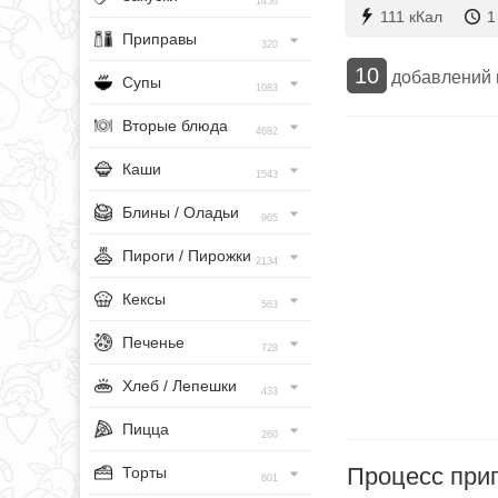
1456
111 кКал
1
Приправы
320
10
добавлений
Супы
1083
Вторые блюда
4682
Каши
1543
Блины / Оладьи
965
Пироги / Пирожки
2134
Кексы
563
Печенье
728
Хлеб / Лепешки
433
Пицца
260
Процесс при
Торты
801