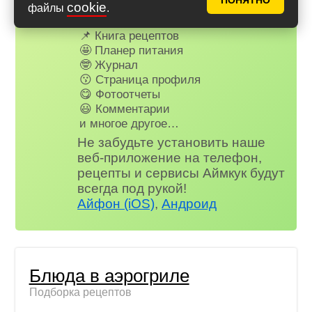
ПОНЯТНО
Для всех, кто в клубе...
cookie
файлы
.
✅ Почти нет рекламы
📌 Книга рецептов
🤩 Планер питания
🤓 Журнал
😗 Страница профиля
😋 Фотоотчеты
😃 Комментарии
и многое другое…
Не забудьте установить наше
веб-приложение на телефон,
рецепты и сервисы Аймкук будут
всегда под рукой!
Айфон (iOS)
,
Андроид
Блюда в аэрогриле
Подборка рецептов