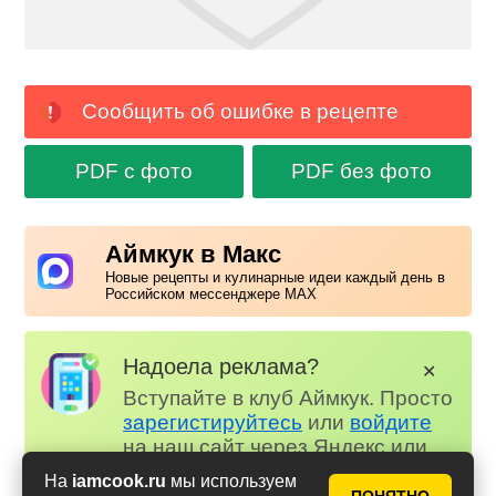
Сообщить об ошибке в рецепте
PDF с фото
PDF без фото
Аймкук в Макс
Новые рецепты и кулинарные идеи каждый день в
Российском мессенджере MAX
Надоела реклама?
✕
Вступайте в клуб Аймкук. Просто
зарегистируйтесь
или
войдите
на наш сайт через Яндекс или
ВК.
На
iamcook.ru
мы используем