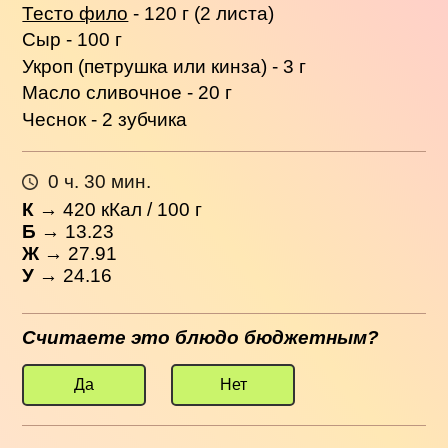
Тесто фило
- 120 г (2 листа)
Сыр - 100 г
Укроп (петрушка или кинза) - 3 г
Масло сливочное - 20 г
Чеснок - 2 зубчика
0 ч. 30 мин.
К
→
420
кКал / 100 г
Б
→ 13.23
Ж
→ 27.91
У
→ 24.16
Считаете это блюдо бюджетным?
Да
Нет