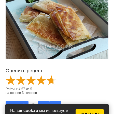
Оценить рецепт
Рейтинг
4.67
из
5
на основе
3
голосов
На
iamcook.ru
мы используем