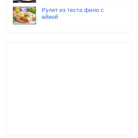
Рулет из теста фило с
айвой