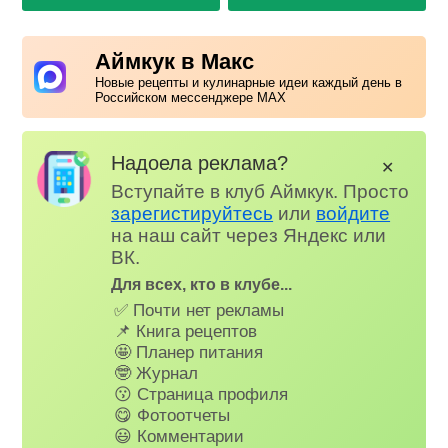
Аймкук в Макс
Новые рецепты и кулинарные идеи каждый день в
Российском мессенджере MAX
Надоела реклама?
✕
Вступайте в клуб Аймкук. Просто
зарегистируйтесь
или
войдите
на наш сайт через Яндекс или
ВК.
Для всех, кто в клубе...
✅ Почти нет рекламы
📌 Книга рецептов
🤩 Планер питания
🤓 Журнал
😗 Страница профиля
😋 Фотоотчеты
😃 Комментарии