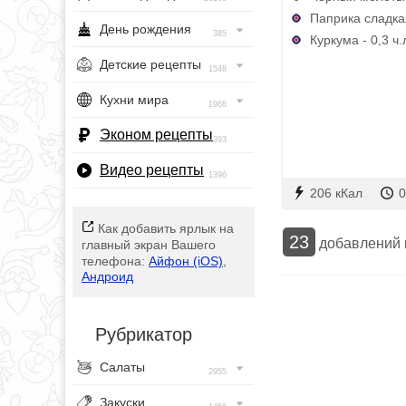
Паприка сладкая
День рождения
385
Куркума - 0,3 ч.
Детские рецепты
1548
Кухни мира
1968
Эконом рецепты
393
Видео рецепты
1396
206 кКал
0
Как добавить ярлык на
23
добавлений
главный экран Вашего
телефона:
Айфон (iOS)
,
Андроид
Рубрикатор
Салаты
2955
Закуски