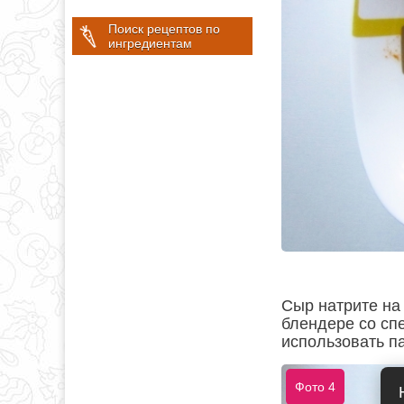
Поиск рецептов по
ингредиентам
Сыр натрите на
блендере со сп
использовать п
Фото 4