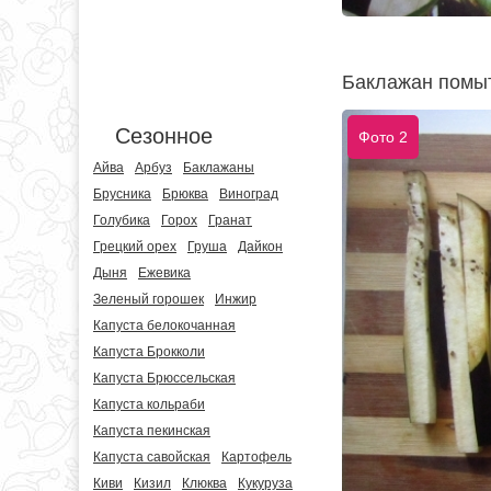
Баклажан помыт
Сезонное
Фото 2
Айва
Арбуз
Баклажаны
Брусника
Брюква
Виноград
Голубика
Горох
Гранат
Грецкий орех
Груша
Дайкон
Дыня
Ежевика
Зеленый горошек
Инжир
Капуста белокочанная
Капуста Брокколи
Капуста Брюссельская
Капуста кольраби
Капуста пекинская
Капуста савойская
Картофель
Киви
Кизил
Клюква
Кукуруза