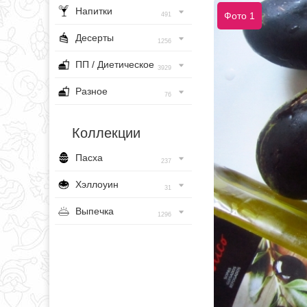
Напитки
Фото 1
491
Десерты
1256
ПП / Диетическое
3929
Разное
76
Коллекции
Пасха
237
Хэллоуин
31
Выпечка
1296