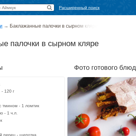
Расширенный поиск
и
→
Баклажанные палочки в сырном кляре
е палочки в сырном кляре
ы
Фото готового блю
.
- 120 г
с тмином - 1 ломтик
 - 1 ч.л.
ик
 перец - щепотка