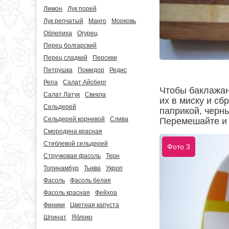
Лимон
Лук порей
Лук репчатый
Манго
Морковь
Облепиха
Огурец
Перец болгарский
Перец сладкий
Персики
Петрушка
Помидор
Редис
Репа
Салат Айсберг
Чтобы баклажан
Салат Латук
Свекла
их в миску и с
Сельдерей
паприкой, черн
Сельдерей корневой
Слива
Перемешайте и о
Смородина красная
Стеблевой сельдерей
Фото 3
Стручковая фасоль
Терн
Топинамбур
Тыква
Укроп
Фасоль
Фасоль белая
Фасоль красная
Фейхоа
Финики
Цветная капуста
Шпинат
Яблоко