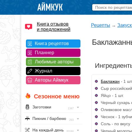
Книга отзывов
Рецепты
→
Закуск
и предложений
Баклажанны
Книга рецептов
Планнер
Любимые авторы
Ингредиент
Журнал
Авторы Аймкук
Баклажан
- 1 шт
Сыр российский 
Яйцо - 1 шт.
Сезонное меню
Черный сухарь 
Заготовки
1347
Оливковое масло
Чеснок - 1 зубч
Пикник / барбекю
293
Соль - по вкусу
На каждый день
Черный молотый
20160