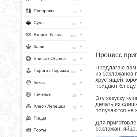
1456
Приправы
320
Супы
1083
Вторые блюда
4682
Каши
1543
Процесс при
Блины / Оладьи
965
Предлагаю вам 
Пироги / Пирожки
2134
из баклажанов 
хрустящей коро
Кексы
563
придают блюду 
Печенье
728
Эту закуску ку
делать их слиш
Хлеб / Лепешки
433
получаются не ж
Пицца
260
Для приготовле
баклажан, яйцо,
Торты
801