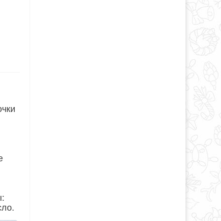
очки
е
:
сло.