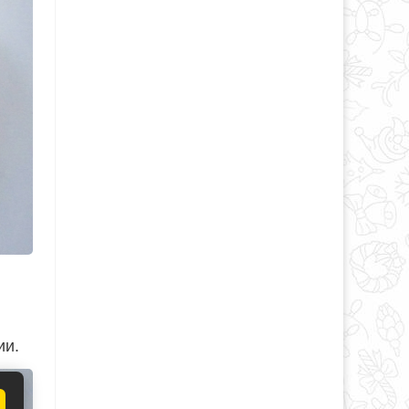
в
ии.