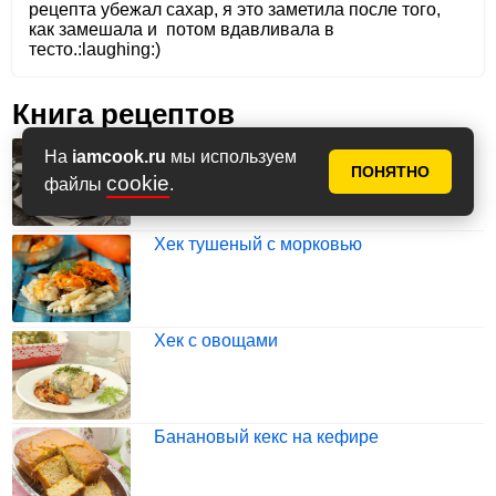
рецепта убежал сахар, я это заметила после того,
как замешала и потом вдавливала в
тесто.:laughing:)
Книга рецептов
Хек с картошкой в фольге в духовке
На
iamcook.ru
мы используем
ПОНЯТНО
cookie
файлы
.
Хек тушеный с морковью
Хек с овощами
Банановый кекс на кефире